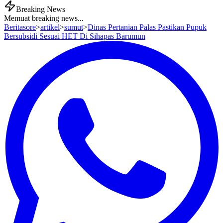
Breaking News
Memuat breaking news...
Beritasore
>
artikel
>
sumut
>
Dinas Pertanian Palas Pastikan Pupuk
Bersubsidi Sesuai HET Di Sihapas Barumun