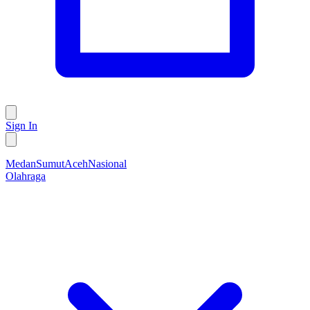
Sign In
Medan
Sumut
Aceh
Nasional
Olahraga