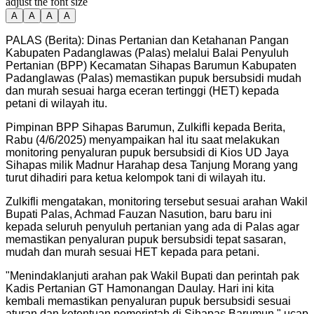
adjust the font size
A
A
A
A
PALAS (Berita): Dinas Pertanian dan Ketahanan Pangan
Kabupaten Padanglawas (Palas) melalui Balai Penyuluh
Pertanian (BPP) Kecamatan Sihapas Barumun Kabupaten
Padanglawas (Palas) memastikan pupuk bersubsidi mudah
dan murah sesuai harga eceran tertinggi (HET) kepada
petani di wilayah itu.
Pimpinan BPP Sihapas Barumun, Zulkifli kepada Berita,
Rabu (4/6/2025) menyampaikan hal itu saat melakukan
monitoring penyaluran pupuk bersubsidi di Kios UD Jaya
Sihapas milik Madnur Harahap desa Tanjung Morang yang
turut dihadiri para ketua kelompok tani di wilayah itu.
Zulkifli mengatakan, monitoring tersebut sesuai arahan Wakil
Bupati Palas, Achmad Fauzan Nasution, baru baru ini
kepada seluruh penyuluh pertanian yang ada di Palas agar
memastikan penyaluran pupuk bersubsidi tepat sasaran,
mudah dan murah sesuai HET kepada para petani.
"
Menindaklanjuti arahan pak Wakil Bupati dan perintah pak
Kadis Pertanian GT Hamonangan Daulay. Hari ini kita
kembali memastikan penyaluran pupuk bersubsidi sesuai
aturan dan ketentuan pemerintah di Sihapas Barumun," ucap