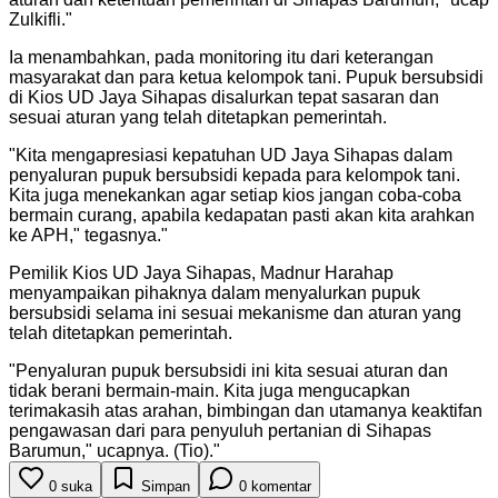
Zulkifli.
"
Ia menambahkan, pada monitoring itu dari keterangan
masyarakat dan para ketua kelompok tani. Pupuk bersubsidi
di Kios UD Jaya Sihapas disalurkan tepat sasaran dan
sesuai aturan yang telah ditetapkan pemerintah.
"
Kita mengapresiasi kepatuhan UD Jaya Sihapas dalam
penyaluran pupuk bersubsidi kepada para kelompok tani.
Kita juga menekankan agar setiap kios jangan coba-coba
bermain curang, apabila kedapatan pasti akan kita arahkan
ke APH," tegasnya.
"
Pemilik Kios UD Jaya Sihapas, Madnur Harahap
menyampaikan pihaknya dalam menyalurkan pupuk
bersubsidi selama ini sesuai mekanisme dan aturan yang
telah ditetapkan pemerintah.
"
Penyaluran pupuk bersubsidi ini kita sesuai aturan dan
tidak berani bermain-main. Kita juga mengucapkan
terimakasih atas arahan, bimbingan dan utamanya keaktifan
pengawasan dari para penyuluh pertanian di Sihapas
Barumun," ucapnya. (Tio).
"
0
suka
Simpan
0
komentar