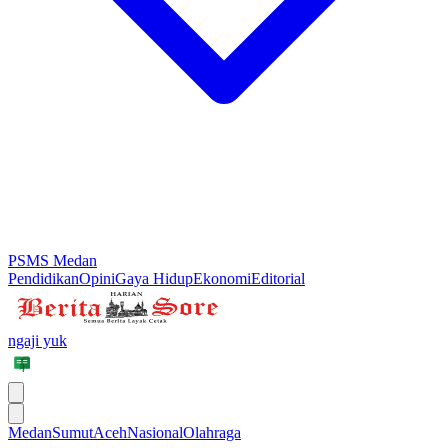
PSMS Medan
Pendidikan
Opini
Gaya Hidup
Ekonomi
Editorial
ngaji yuk
Medan
Sumut
Aceh
Nasional
Olahraga