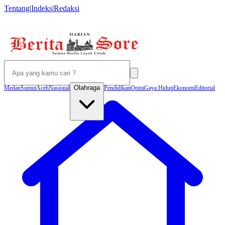
Tentang
|
Indeks
|
Redaksi
Olahraga
Medan
Sumut
Aceh
Nasional
Pendidikan
Opini
Gaya Hidup
Ekonomi
Editorial