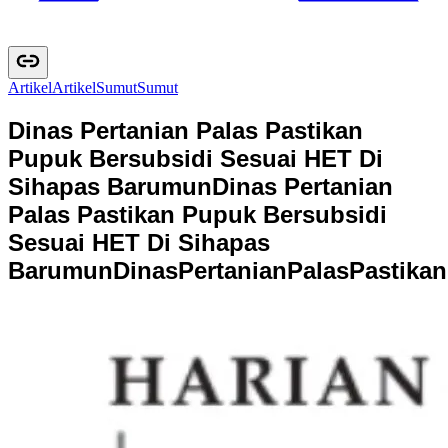
Artikel
A
r
t
i
k
e
l
Sumut
S
u
m
u
t
Dinas Pertanian Palas Pastikan
Pupuk Bersubsidi Sesuai HET Di
Sihapas Barumun
Dinas Pertanian
Palas Pastikan Pupuk Bersubsidi
Sesuai HET Di Sihapas
Barumun
D
i
n
a
s
P
e
r
t
a
n
i
a
n
P
a
l
a
s
P
a
s
t
i
k
a
n