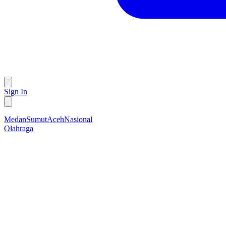
Sign In
Medan
Sumut
Aceh
Nasional
Olahraga