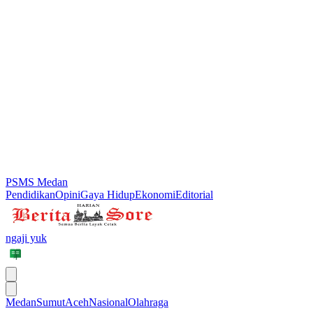
PSMS Medan
Pendidikan
Opini
Gaya Hidup
Ekonomi
Editorial
ngaji yuk
Medan
Sumut
Aceh
Nasional
Olahraga