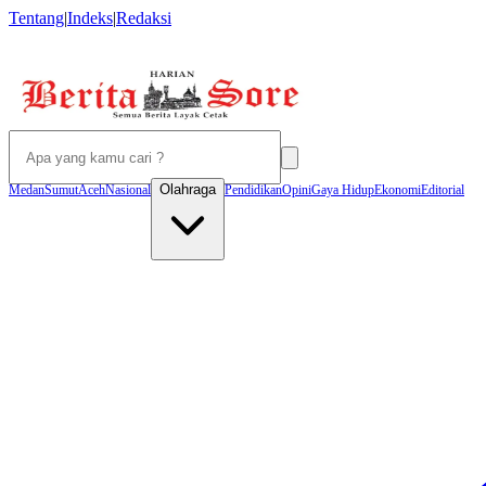
Tentang
|
Indeks
|
Redaksi
Olahraga
Medan
Sumut
Aceh
Nasional
Pendidikan
Opini
Gaya Hidup
Ekonomi
Editorial