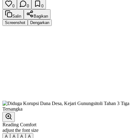
0
0
0
Salin
Bagikan
Screenshot
Dengarkan
Reading Comfort
adjust the font size
A
A
A
A