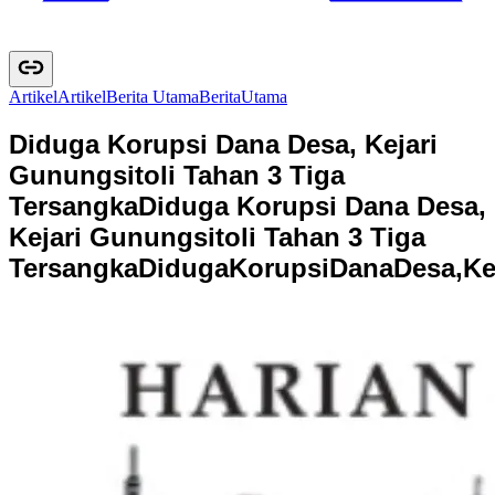
Artikel
A
r
t
i
k
e
l
Berita Utama
B
e
r
i
t
a
U
t
a
m
a
Diduga Korupsi Dana Desa, Kejari
Gunungsitoli Tahan 3 Tiga
Tersangka
Diduga Korupsi Dana Desa,
Kejari Gunungsitoli Tahan 3 Tiga
Tersangka
D
i
d
u
g
a
K
o
r
u
p
s
i
D
a
n
a
D
e
s
a
,
K