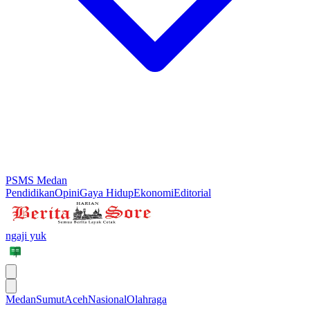
PSMS Medan
Pendidikan
Opini
Gaya Hidup
Ekonomi
Editorial
ngaji yuk
Medan
Sumut
Aceh
Nasional
Olahraga