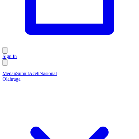
Sign In
Medan
Sumut
Aceh
Nasional
Olahraga