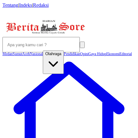
Tentang
|
Indeks
|
Redaksi
Olahraga
Medan
Sumut
Aceh
Nasional
Pendidikan
Opini
Gaya Hidup
Ekonomi
Editorial