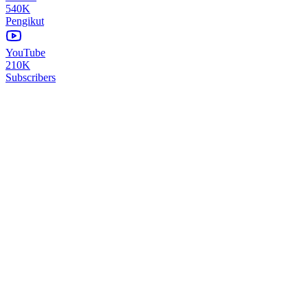
540K
Pengikut
YouTube
210K
Subscribers