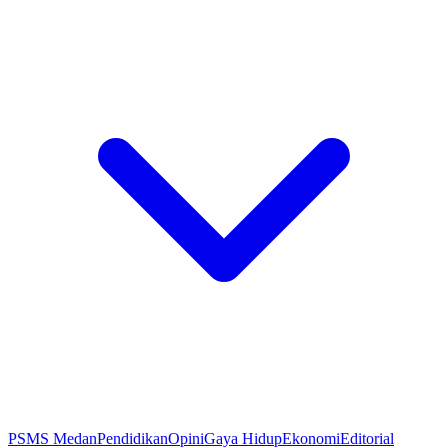
PSMS Medan
Pendidikan
Opini
Gaya Hidup
Ekonomi
Editorial