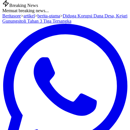
Breaking News
Memuat breaking news...
Beritasore
>
artikel
>
berita-utama
>
Diduga Korupsi Dana Desa, Kejari
Gunungsitoli Tahan 3 Tiga Tersangka