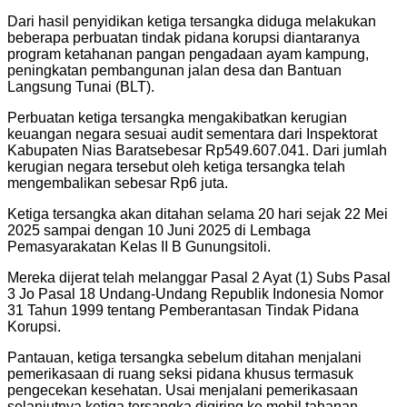
Dari hasil penyidikan ketiga tersangka diduga melakukan
beberapa perbuatan tindak pidana korupsi diantaranya
program ketahanan pangan pengadaan ayam kampung,
peningkatan pembangunan jalan desa dan Bantuan
Langsung Tunai (BLT).
Perbuatan ketiga tersangka mengakibatkan kerugian
keuangan negara sesuai audit sementara dari Inspektorat
Kabupaten Nias Baratsebesar Rp549.607.041. Dari jumlah
kerugian negara tersebut oleh ketiga tersangka telah
mengembalikan sebesar Rp6 juta.
Ketiga tersangka akan ditahan selama 20 hari sejak 22 Mei
2025 sampai dengan 10 Juni 2025 di Lembaga
Pemasyarakatan Kelas II B Gunungsitoli.
Mereka dijerat telah melanggar Pasal 2 Ayat (1) Subs Pasal
3 Jo Pasal 18 Undang-Undang Republik Indonesia Nomor
31 Tahun 1999 tentang Pemberantasan Tindak Pidana
Korupsi.
Pantauan, ketiga tersangka sebelum ditahan menjalani
pemerikasaan di ruang seksi pidana khusus termasuk
pengecekan kesehatan. Usai menjalani pemerikasaan
selanjutnya ketiga tersangka digiring ke mobil tahanan