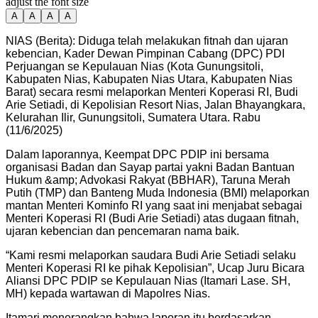
adjust the font size
A
A
A
A
NIAS (Berita): Diduga telah melakukan fitnah dan ujaran
kebencian, Kader Dewan Pimpinan Cabang (DPC) PDI
Perjuangan se Kepulauan Nias (Kota Gunungsitoli,
Kabupaten Nias, Kabupaten Nias Utara, Kabupaten Nias
Barat) secara resmi melaporkan Menteri Koperasi RI, Budi
Arie Setiadi, di Kepolisian Resort Nias, Jalan Bhayangkara,
Kelurahan Ilir, Gunungsitoli, Sumatera Utara. Rabu
(11/6/2025)
Dalam laporannya, Keempat DPC PDIP ini bersama
organisasi Badan dan Sayap partai yakni Badan Bantuan
Hukum &amp; Advokasi Rakyat (BBHAR), Taruna Merah
Putih (TMP) dan Banteng Muda Indonesia (BMI) melaporkan
mantan Menteri Kominfo RI yang saat ini menjabat sebagai
Menteri Koperasi RI (Budi Arie Setiadi) atas dugaan fitnah,
ujaran kebencian dan pencemaran nama baik.
“Kami resmi melaporkan saudara Budi Arie Setiadi selaku
Menteri Koperasi RI ke pihak Kepolisian”, Ucap Juru Bicara
Aliansi DPC PDIP se Kepulauan Nias (Itamari Lase. SH,
MH) kepada wartawan di Mapolres Nias.
Itamari menerangkan bahwa laporan itu berdasarkan