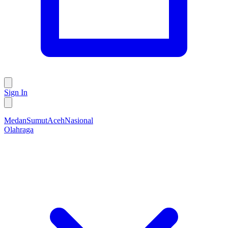
Sign In
Medan
Sumut
Aceh
Nasional
Olahraga