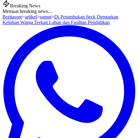
Breaking News
Memuat breaking news...
Beritasore
>
artikel
>
sumut
>
Di Petumbukan Ijeck Dengarkan
Keluhan Warga Terkait Lahan dan Fasilitas Pendidikan