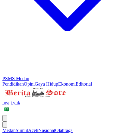
PSMS Medan
Pendidikan
Opini
Gaya Hidup
Ekonomi
Editorial
ngaji yuk
Medan
Sumut
Aceh
Nasional
Olahraga