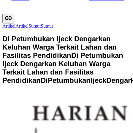
Artikel
A
r
t
i
k
e
l
Sumut
S
u
m
u
t
Di Petumbukan Ijeck Dengarkan
Keluhan Warga Terkait Lahan dan
Fasilitas Pendidikan
Di Petumbukan
Ijeck Dengarkan Keluhan Warga
Terkait Lahan dan Fasilitas
Pendidikan
D
i
P
e
t
u
m
b
u
k
a
n
I
j
e
c
k
D
e
n
g
a
r