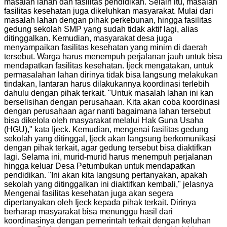
masalah lahan dan fasilitas pendidikan. Selain itu, masalah
fasilitas kesehatan juga dikeluhkan masyarakat. Mulai dari
masalah lahan dengan pihak perkebunan, hingga fasilitas
gedung sekolah SMP yang sudah tidak aktif lagi, alias
ditinggalkan. Kemudian, masyarakat desa juga
menyampaikan fasilitas kesehatan yang minim di daerah
tersebut. Warga harus menempuh perjalanan jauh untuk bisa
mendapatkan fasilitas kesehatan. Ijeck mengatakan, untuk
permasalahan lahan dirinya tidak bisa langsung melakukan
tindakan, lantaran harus dilakukannya koordinasi terlebih
dahulu dengan pihak terkait. "Untuk masalah lahan ini kan
berselisihan dengan perusahaan. Kita akan coba koordinasi
dengan perusahaan agar nanti bagaimana lahan tersebut
bisa dikelola oleh masyarakat melalui Hak Guna Usaha
(HGU)," kata Ijeck. Kemudian, mengenai fasilitas gedung
sekolah yang ditinggal, Ijeck akan langsung berkomunikasi
dengan pihak terkait, agar gedung tersebut bisa diaktifkan
lagi. Selama ini, murid-murid harus menempuh perjalanan
hingga keluar Desa Petumbukan untuk mendapatkan
pendidikan. "Ini akan kita langsung pertanyakan, apakah
sekolah yang ditinggalkan ini diaktifkan kembali," jelasnya
Mengenai fasilitas kesehatan juga akan segera
dipertanyakan oleh Ijeck kepada pihak terkait. Dirinya
berharap masyarakat bisa menunggu hasil dari
koordinasinya dengan pemerintah terkait dengan keluhan