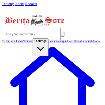
Tentang
|
Indeks
|
Redaksi
Olahraga
Medan
Sumut
Aceh
Nasional
Pendidikan
Opini
Gaya Hidup
Ekonomi
Editorial