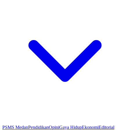
PSMS Medan
Pendidikan
Opini
Gaya Hidup
Ekonomi
Editorial