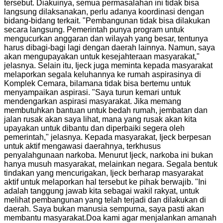
tersebut. Diakuinya, semua permasalahan ini tidak bisa
langsung dilaksanakan, perlu adanya koordinasi dengan
bidang-bidang terkait. "Pembangunan tidak bisa dilakukan
secara langsung. Pemerintah punya program untuk
mengucurkan anggaran dan wilayah yang besar, tentunya
harus dibagi-bagi lagi dengan daerah lainnya. Namun, saya
akan mengupayakan untuk kesejahteraan masyarakat,"
jelasnya. Selain itu, Ijeck juga meminta kepada masyarakat
melaporkan segala keluhannya ke rumah aspirasinya di
Komplek Cemara, bilamana tidak bisa bertemu untuk
menyampaikan aspirasi. "Saya turun kemari untuk
mendengarkan aspirasi masyarakat. Jika memang
membutuhkan bantuan untuk bedah rumah, jembatan dan
jalan rusak akan saya lihat, mana yang rusak akan kita
upayakan untuk dibantu dan diperbaiki segera oleh
pemerintah," jelasnya. Kepada masyarakat, Ijeck berpesan
untuk aktif mengawasi daerahnya, terkhusus
penyalahgunaan narkoba. Menurut Ijeck, narkoba ini bukan
hanya musuh masyarakat, melainkan negara. Segala bentuk
tindakan yang mencurigakan, Ijeck berharap masyarakat
aktif untuk melaporkan hal tersebut ke pihak berwajib. "Ini
adalah tanggung jawab kita sebagai wakil rakyat, untuk
melihat pembangunan yang telah terjadi dan dilakukan di
daerah. Saya bukan manusia sempurna, saya pasti akan
membantu masyarakat.Doa kami agar menjalankan amanah