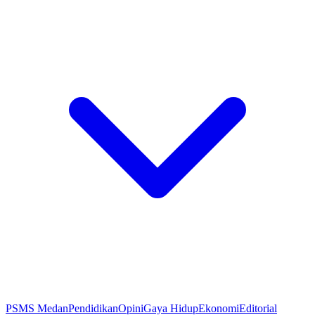
PSMS Medan
Pendidikan
Opini
Gaya Hidup
Ekonomi
Editorial