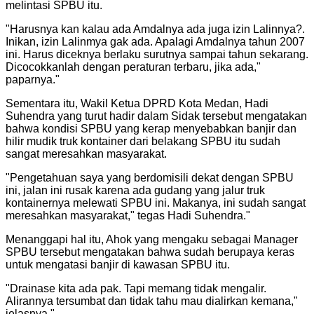
melintasi SPBU itu.
"
Harusnya kan kalau ada Amdalnya ada juga izin Lalinnya?.
Inikan, izin Lalinmya gak ada. Apalagi Amdalnya tahun 2007
ini. Harus diceknya berlaku surutnya sampai tahun sekarang.
Dicocokkanlah dengan peraturan terbaru, jika ada,"
paparnya.
"
Sementara itu, Wakil Ketua DPRD Kota Medan, Hadi
Suhendra yang turut hadir dalam Sidak tersebut mengatakan
bahwa kondisi SPBU yang kerap menyebabkan banjir dan
hilir mudik truk kontainer dari belakang SPBU itu sudah
sangat meresahkan masyarakat.
"
Pengetahuan saya yang berdomisili dekat dengan SPBU
ini, jalan ini rusak karena ada gudang yang jalur truk
kontainernya melewati SPBU ini. Makanya, ini sudah sangat
meresahkan masyarakat," tegas Hadi Suhendra.
"
Menanggapi hal itu, Ahok yang mengaku sebagai Manager
SPBU tersebut mengatakan bahwa sudah berupaya keras
untuk mengatasi banjir di kawasan SPBU itu.
"
Drainase kita ada pak. Tapi memang tidak mengalir.
Alirannya tersumbat dan tidak tahu mau dialirkan kemana,"
jelasnya.
"