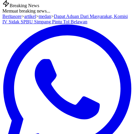
Breaking News
Memuat breaking news...
Beritasore
>
artikel
>
medan
>
Dapat Aduan Dari Masyarakat, Komisi
IV Sidak SPBU Simpang Pintu Tol Belawan