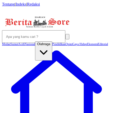
Tentang
|
Indeks
|
Redaksi
Olahraga
Medan
Sumut
Aceh
Nasional
Pendidikan
Opini
Gaya Hidup
Ekonomi
Editorial