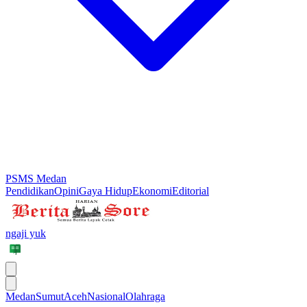
PSMS Medan
Pendidikan
Opini
Gaya Hidup
Ekonomi
Editorial
ngaji yuk
Medan
Sumut
Aceh
Nasional
Olahraga