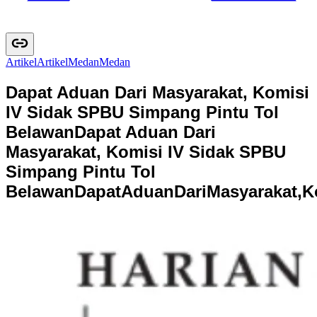
Artikel
A
r
t
i
k
e
l
Medan
M
e
d
a
n
Dapat Aduan Dari Masyarakat, Komisi
IV Sidak SPBU Simpang Pintu Tol
Belawan
Dapat Aduan Dari
Masyarakat, Komisi IV Sidak SPBU
Simpang Pintu Tol
Belawan
D
a
p
a
t
A
d
u
a
n
D
a
r
i
M
a
s
y
a
r
a
k
a
t
,
K