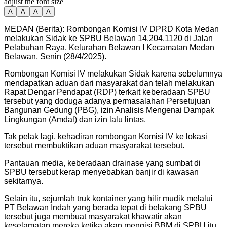
adjust the font size
A
A
A
A
MEDAN (Berita): Rombongan Komisi IV DPRD Kota Medan
melakukan Sidak ke SPBU Belawan 14.204.1120 di Jalan
Pelabuhan Raya, Kelurahan Belawan I Kecamatan Medan
Belawan, Senin (28/4/2025).
Rombongan Komisi IV melakukan Sidak karena sebelumnya
mendapatkan aduan dari masyarakat dan telah melakukan
Rapat Dengar Pendapat (RDP) terkait keberadaan SPBU
tersebut yang doduga adanya permasalahan Persetujuan
Bangunan Gedung (PBG), izin Analisis Mengenai Dampak
Lingkungan (Amdal) dan izin lalu lintas.
Tak pelak lagi, kehadiran rombongan Komisi IV ke lokasi
tersebut membuktikan aduan masyarakat tersebut.
Pantauan media, keberadaan drainase yang sumbat di
SPBU tersebut kerap menyebabkan banjir di kawasan
sekitarnya.
Selain itu, sejumlah truk kontainer yang hilir mudik melalui
PT Belawan Indah yang berada tepat di belakang SPBU
tersebut juga membuat masyarakat khawatir akan
keselamatan mereka ketika akan mengisi BBM di SPBU itu.