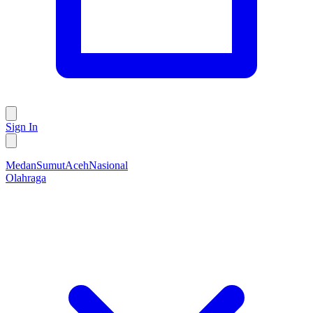
Sign In
Medan
Sumut
Aceh
Nasional
Olahraga