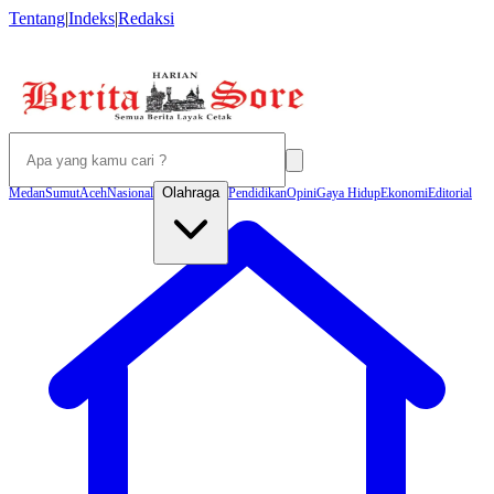
Tentang
|
Indeks
|
Redaksi
Olahraga
Medan
Sumut
Aceh
Nasional
Pendidikan
Opini
Gaya Hidup
Ekonomi
Editorial