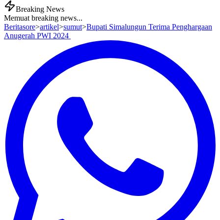
Breaking News
Memuat breaking news...
Beritasore
>
artikel
>
sumut
>
Bupati Simalungun Terima Penghargaan
Anugerah PWI 2024