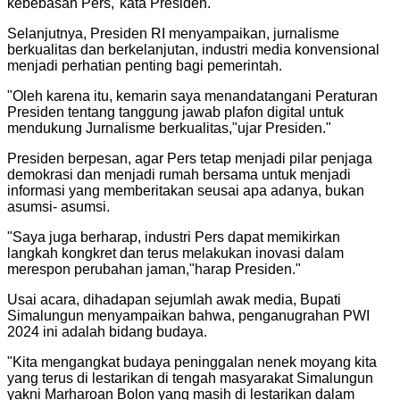
kebebasan Pers,"kata Presiden.
"
Selanjutnya, Presiden RI menyampaikan, jurnalisme
berkualitas dan berkelanjutan, industri media konvensional
menjadi perhatian penting bagi pemerintah.
"
Oleh karena itu, kemarin saya menandatangani Peraturan
Presiden tentang tanggung jawab plafon digital untuk
mendukung Jurnalisme berkualitas,"ujar Presiden.
"
Presiden berpesan, agar Pers tetap menjadi pilar penjaga
demokrasi dan menjadi rumah bersama untuk menjadi
informasi yang memberitakan seusai apa adanya, bukan
asumsi- asumsi.
"
Saya juga berharap, industri Pers dapat memikirkan
langkah kongkret dan terus melakukan inovasi dalam
merespon perubahan jaman,"harap Presiden.
"
Usai acara, dihadapan sejumlah awak media, Bupati
Simalungun menyampaikan bahwa, penganugrahan PWI
2024 ini adalah bidang budaya.
"
Kita mengangkat budaya peninggalan nenek moyang kita
yang terus di lestarikan di tengah masyarakat Simalungun
yakni Marharoan Bolon yang masih di lestarikan dalam