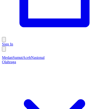
Sign In
Medan
Sumut
Aceh
Nasional
Olahraga