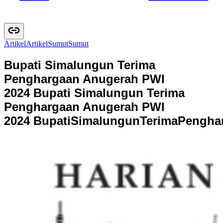
Artikel
A
r
t
i
k
e
l
Sumut
S
u
m
u
t
Bupati Simalungun Terima
Penghargaan Anugerah PWI
2024
Bupati Simalungun Terima
Penghargaan Anugerah PWI
2024
B
u
p
a
t
i
S
i
m
a
l
u
n
g
u
n
T
e
r
i
m
a
P
e
n
g
h
a