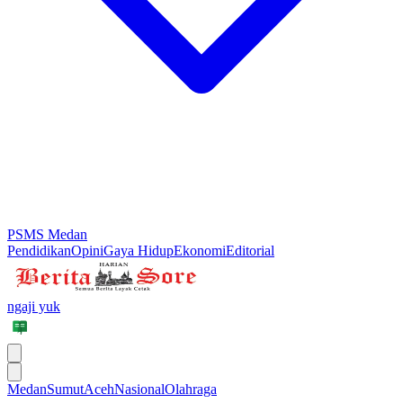
PSMS Medan
Pendidikan
Opini
Gaya Hidup
Ekonomi
Editorial
ngaji yuk
Medan
Sumut
Aceh
Nasional
Olahraga