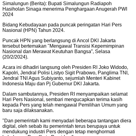
Simalungun (Berita): Bupati Simalungun Radiapoh
Hasiholan Sinaga menerima Penghargaan Anugerah PWI
2024
Bidang Kebudayaan pada puncak peringatan Hari Pers
Nasional (HPN) Tahun 2024.
Puncak HPN yang berlangsung di Ancol DKI Jakarta
tersebut bertemakan "Mengawal Transisi Kepemimpinan
Nasional dan Merawat Keutuhan Bangsa”, Selasa
(20/2/2024).
Acara ini dihadiri langsung oleh Presiden RI Joko Widodo,
Kapolri, Jendral Polisi Listyo Sigit Prabowo, Panglima TNI,
Jendral TNI Agus Subiyanto, sejumlah Menteri Kabinet
Indonesia Maju dan Pj Gubernur DKI Jakarta.
Dalam sambutannya, Presiden RI menyampaikan selamat
Hari Pers Nasional, sembari mengucapkan terima kasih
kepada Pers yang telah mengawal Pemilihan Umum yang
baru saja dilaksanakan.
"
Dan pemerintah kami menyadari beberapa tantangan diera
digital, oleh sebab itu pemerintah terus berupaya untuk
mendukung industri Pers dengan tetap menghormati