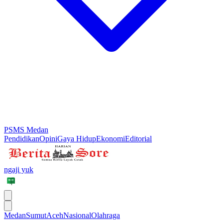
PSMS Medan
Pendidikan
Opini
Gaya Hidup
Ekonomi
Editorial
ngaji yuk
Medan
Sumut
Aceh
Nasional
Olahraga