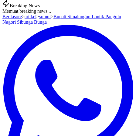
Breaking News
Memuat breaking news...
Beritasore
>
artikel
>
sumut
>
Bupati Simalungun Lantik Pangulu
Nagori Sibunga Bunga