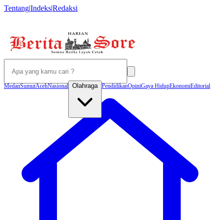
Tentang
|
Indeks
|
Redaksi
Olahraga
Medan
Sumut
Aceh
Nasional
Pendidikan
Opini
Gaya Hidup
Ekonomi
Editorial