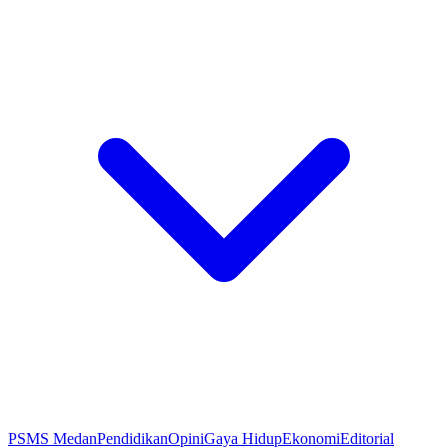
PSMS Medan
Pendidikan
Opini
Gaya Hidup
Ekonomi
Editorial