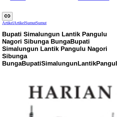
Artikel
A
r
t
i
k
e
l
Sumut
S
u
m
u
t
Bupati Simalungun Lantik Pangulu
Nagori Sibunga Bunga
Bupati
Simalungun Lantik Pangulu Nagori
Sibunga
Bunga
B
u
p
a
t
i
S
i
m
a
l
u
n
g
u
n
L
a
n
t
i
k
P
a
n
g
u