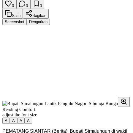
0
0
0
Salin
Bagikan
Screenshot
Dengarkan
Reading Comfort
adjust the font size
A
A
A
A
PEMATANG SIANTAR (Berita): Bupati Simalungun di wakili