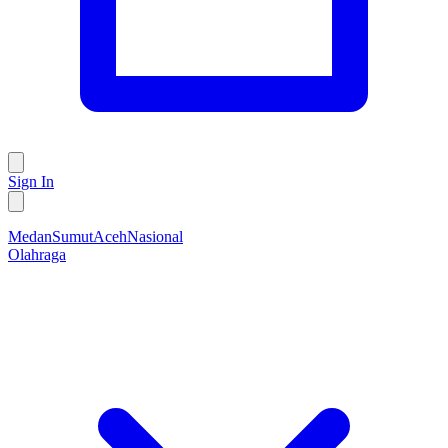
Sign In
Medan
Sumut
Aceh
Nasional
Olahraga