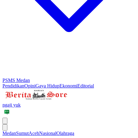
PSMS Medan
Pendidikan
Opini
Gaya Hidup
Ekonomi
Editorial
ngaji yuk
Medan
Sumut
Aceh
Nasional
Olahraga