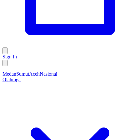
Sign In
Medan
Sumut
Aceh
Nasional
Olahraga