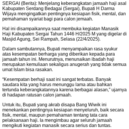
SERGAI (Berita): Menjelang keberangkatan jamaah haji asal
Kabupaten Serdang Bedagai (Sergai), Bupati H Darma
Wijaya mengingatkan pentingnya kesiapan fisik, mental, dan
pemahaman syariat bagi para calon jemaah.
Hal ini disampaikannya saat membuka kegiatan Manasik
Haji Kabupaten Sergai Tahun 1446 H/2025 M yang digelar di
Masjid Agung, Sei Rampah, Selasa (22/4/2025).
Dalam sambutannya, Bupati menyampaikan rasa syukur
atas kesempatan berharga yang diberikan kepada para
jamaah tahun ini. Menurutnya, menunaikan ibadah haji
merupakan kemuliaan sekaligus anugerah yang tidak semua
umat Islam bisa rasakan.
“Kesempatan berhaji saat ini sangat terbatas. Banyak
saudara kita yang harus menunggu lama atau bahkan
tertunda keberangkatannya karena berbagai alasan,” ujarnya
di hadapan ratusan calon jamaah.
Untuk itu, Bupati yang akrab disapa Bang Wiwik ini
menekankan pentingnya kesiapan menyeluruh, baik secara
fisik, mental, maupun pemahaman tentang tata cara
pelaksanaan haji. Ia mengimbau agar seluruh jamaah
mengikuti kegiatan manasik secara serius dan tuntas.