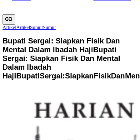
Artikel
A
r
t
i
k
e
l
Sumut
S
u
m
u
t
Bupati Sergai: Siapkan Fisik Dan
Mental Dalam Ibadah Haji
Bupati
Sergai: Siapkan Fisik Dan Mental
Dalam Ibadah
Haji
B
u
p
a
t
i
S
e
r
g
a
i
:
S
i
a
p
k
a
n
F
i
s
i
k
D
a
n
M
e
n