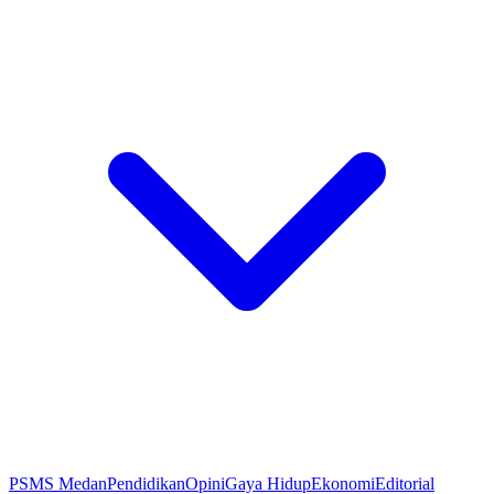
PSMS Medan
Pendidikan
Opini
Gaya Hidup
Ekonomi
Editorial