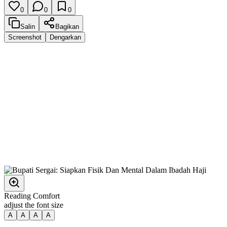
0
0
0
Salin
Bagikan
Screenshot
Dengarkan
Reading Comfort
adjust the font size
A
A
A
A