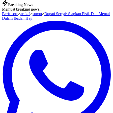
Breaking News
Memuat breaking news...
Beritasore
>
artikel
>
sumut
>
Bupati Sergai: Siapkan Fisik Dan Mental
Dalam Ibadah Haji