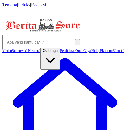
Tentang
|
Indeks
|
Redaksi
Olahraga
Medan
Sumut
Aceh
Nasional
Pendidikan
Opini
Gaya Hidup
Ekonomi
Editorial