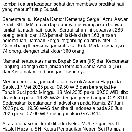
kembali dalam keadaan sehat dan membawa predikat haji
yang mabrur,” tutup Bupati.
Sementara itu, Kepala Kantor Kemenag Sergai, Azrul Aswan
Sirait, SHI, MM, dalam laporannya menyampaikan bahwa
jumlah jamaah haji reguler Sergai tahun ini sebanyak 286
orang, terdiri dari 123 jamaah laki-laki dan 163 jamaah
perempuan. Jamaah Sergai tergabung dalam Kloter 14
Gelombang II bersama jamaah asal Kota Medan sebanyak
74 orang, dengan total kloter 360 orang.
“Jamaah tertua atas nama Bapak Salam (95) dari Kecamatan
Tanjung Beringin dan jamaah termuda Zahra Amalia (19)
dari Kecamatan Perbaungan,” sebutnya.
Menurut rencana, jamaah akan masuk Asrama Haji pada
Sabtu, 17 Mei 2025 pukul 09.50 WIB dan berangkat ke
Tanah Suci pada Minggu, 18 Mei 2025 pukul 09.50 WIB, tiba
di Jeddah pukul 14.35 WAS dengan penerbangan GIA-3114.
Sedangkan kepulangan dijadwalkan pada Kamis, 27 Juni
2025 pukul 19.50 WAS dan tiba di Indonesia pada 28 Juni
2025 pukul 07.00 WIB menggunakan GIA-3414.
Acara manasik ini turut dihadiri Ketua MUI Sergai Drs. H.
Hasful Huzain, SH, Ketua Pengadilan Negeri Sei Rampah