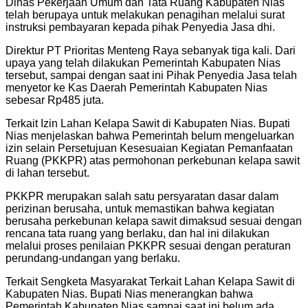
Dinas Pekerjaan Umum dan Tata Ruang Kabupaten Nias
telah berupaya untuk melakukan penagihan melalui surat
instruksi pembayaran kepada pihak Penyedia Jasa dhi.
Direktur PT Prioritas Menteng Raya sebanyak tiga kali. Dari
upaya yang telah dilakukan Pemerintah Kabupaten Nias
tersebut, sampai dengan saat ini Pihak Penyedia Jasa telah
menyetor ke Kas Daerah Pemerintah Kabupaten Nias
sebesar Rp485 juta.
Terkait Izin Lahan Kelapa Sawit di Kabupaten Nias. Bupati
Nias menjelaskan bahwa Pemerintah belum mengeluarkan
izin selain Persetujuan Kesesuaian Kegiatan Pemanfaatan
Ruang (PKKPR) atas permohonan perkebunan kelapa sawit
di lahan tersebut.
PKKPR merupakan salah satu persyaratan dasar dalam
perizinan berusaha, untuk memastikan bahwa kegiatan
berusaha perkebunan kelapa sawit dimaksud sesuai dengan
rencana tata ruang yang berlaku, dan hal ini dilakukan
melalui proses penilaian PKKPR sesuai dengan peraturan
perundang-undangan yang berlaku.
Terkait Sengketa Masyarakat Terkait Lahan Kelapa Sawit di
Kabupaten Nias. Bupati Nias menerangkan bahwa
Pemerintah Kabupaten Nias sampai saat ini belum ada