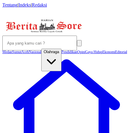
Tentang
|
Indeks
|
Redaksi
Olahraga
Medan
Sumut
Aceh
Nasional
Pendidikan
Opini
Gaya Hidup
Ekonomi
Editorial