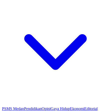
PSMS Medan
Pendidikan
Opini
Gaya Hidup
Ekonomi
Editorial