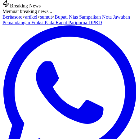
Breaking News
Memuat breaking news...
Beritasore
>
artikel
>
sumut
>
Bupati Nias Sampaikan Nota Jawaban
Pemandangan Fraksi Pada Rapat Paripurna DPRD