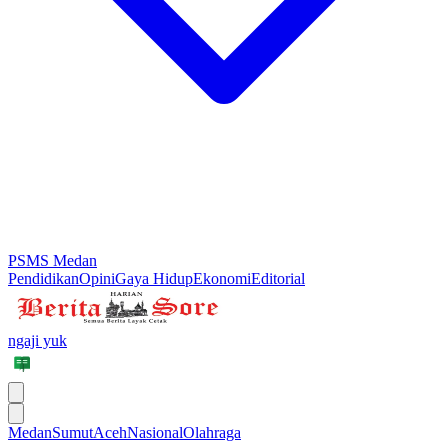
PSMS Medan
Pendidikan
Opini
Gaya Hidup
Ekonomi
Editorial
ngaji yuk
Medan
Sumut
Aceh
Nasional
Olahraga