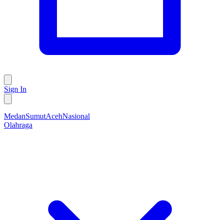
Sign In
Medan
Sumut
Aceh
Nasional
Olahraga