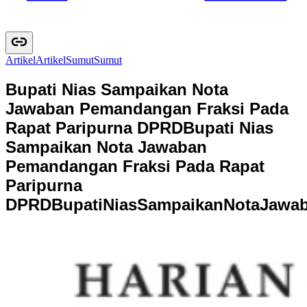
Artikel
A
r
t
i
k
e
l
Sumut
S
u
m
u
t
Bupati Nias Sampaikan Nota
Jawaban Pemandangan Fraksi Pada
Rapat Paripurna DPRD
Bupati Nias
Sampaikan Nota Jawaban
Pemandangan Fraksi Pada Rapat
Paripurna
DPRD
B
u
p
a
t
i
N
i
a
s
S
a
m
p
a
i
k
a
n
N
o
t
a
J
a
w
a