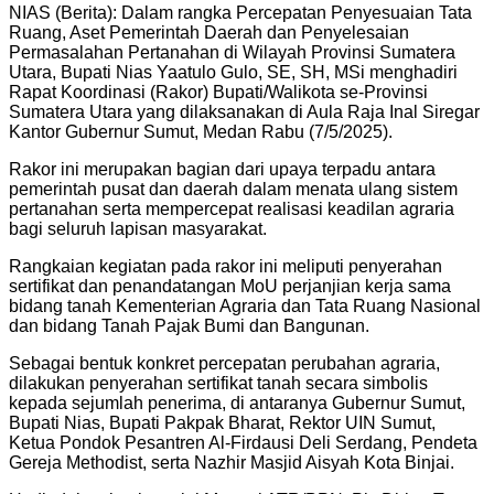
NIAS (Berita): Dalam rangka Percepatan Penyesuaian Tata
Ruang, Aset Pemerintah Daerah dan Penyelesaian
Permasalahan Pertanahan di Wilayah Provinsi Sumatera
Utara, Bupati Nias Yaatulo Gulo, SE, SH, MSi menghadiri
Rapat Koordinasi (Rakor) Bupati/Walikota se-Provinsi
Sumatera Utara yang dilaksanakan di Aula Raja Inal Siregar
Kantor Gubernur Sumut, Medan Rabu (7/5/2025).
Rakor ini merupakan bagian dari upaya terpadu antara
pemerintah pusat dan daerah dalam menata ulang sistem
pertanahan serta mempercepat realisasi keadilan agraria
bagi seluruh lapisan masyarakat.
Rangkaian kegiatan pada rakor ini meliputi penyerahan
sertifikat dan penandatangan MoU perjanjian kerja sama
bidang tanah Kementerian Agraria dan Tata Ruang Nasional
dan bidang Tanah Pajak Bumi dan Bangunan.
Sebagai bentuk konkret percepatan perubahan agraria,
dilakukan penyerahan sertifikat tanah secara simbolis
kepada sejumlah penerima, di antaranya Gubernur Sumut,
Bupati Nias, Bupati Pakpak Bharat, Rektor UIN Sumut,
Ketua Pondok Pesantren Al-Firdausi Deli Serdang, Pendeta
Gereja Methodist, serta Nazhir Masjid Aisyah Kota Binjai.