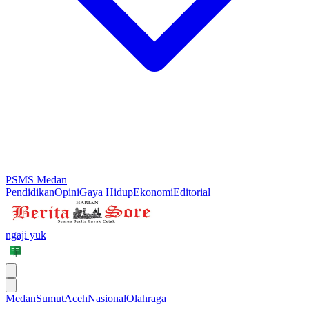
PSMS Medan
Pendidikan
Opini
Gaya Hidup
Ekonomi
Editorial
ngaji yuk
Medan
Sumut
Aceh
Nasional
Olahraga