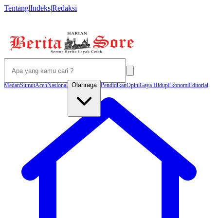
Tentang
|
Indeks
|
Redaksi
Olahraga
Medan
Sumut
Aceh
Nasional
Pendidikan
Opini
Gaya Hidup
Ekonomi
Editorial