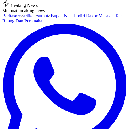
Breaking News
Memuat breaking news...
Beritasore
>
artikel
>
sumut
>
Bupati Nias Hadiri Rakor Masalah Tata
Ruang Dan Pertanahan