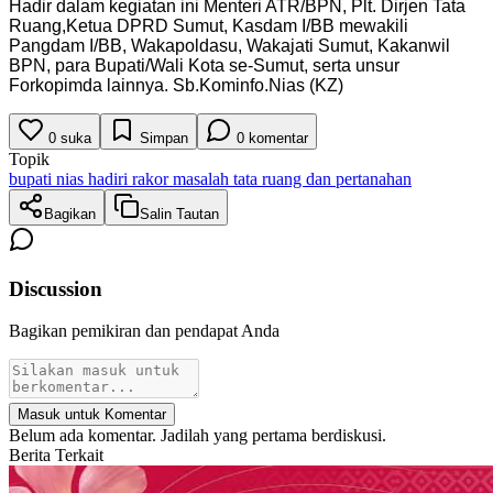
Hadir dalam kegiatan ini Menteri ATR/BPN, Plt. Dirjen Tata
Ruang,Ketua DPRD Sumut, Kasdam I/BB mewakili
Pangdam I/BB, Wakapoldasu, Wakajati Sumut, Kakanwil
BPN, para Bupati/Wali Kota se-Sumut, serta unsur
Forkopimda lainnya. Sb.Kominfo.Nias (KZ)
0
suka
Simpan
0
komentar
Topik
bupati nias hadiri rakor masalah tata ruang dan pertanahan
Bagikan
Salin Tautan
Discussion
Bagikan pemikiran dan pendapat Anda
Masuk untuk Komentar
Belum ada komentar. Jadilah yang pertama berdiskusi.
Berita Terkait