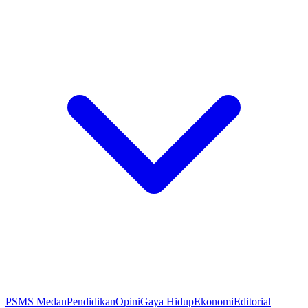
PSMS Medan
Pendidikan
Opini
Gaya Hidup
Ekonomi
Editorial