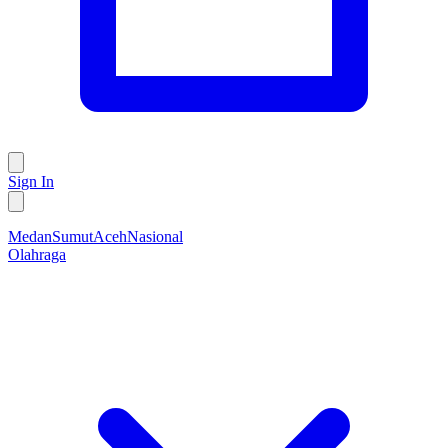
Sign In
Medan
Sumut
Aceh
Nasional
Olahraga