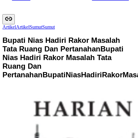
Artikel
A
r
t
i
k
e
l
Sumut
S
u
m
u
t
Bupati Nias Hadiri Rakor Masalah
Tata Ruang Dan Pertanahan
Bupati
Nias Hadiri Rakor Masalah Tata
Ruang Dan
Pertanahan
B
u
p
a
t
i
N
i
a
s
H
a
d
i
r
i
R
a
k
o
r
M
a
s