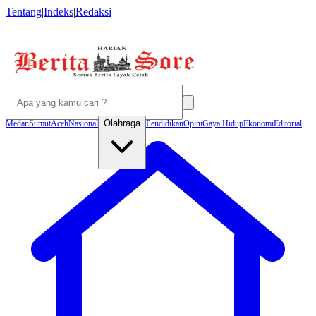
Tentang
|
Indeks
|
Redaksi
Olahraga
Medan
Sumut
Aceh
Nasional
Pendidikan
Opini
Gaya Hidup
Ekonomi
Editorial