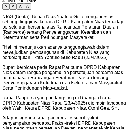
adjust the font size
A
A
A
A
NIAS (Berita): Bupati Nias Yaatulo Gulo mengapresiasi
setinggi-tingginya kepada DPRD Kabupaten Nias terhadap
persetujuan bersama atas Rancangan Peraturan Daerah
(Ranperda) tentang Penyelenggaraan Ketertiban dan
Ketentraman serta Perlindungan Masyarakat.
"
Hal ini menunjukkan adanya tanggungjawab dalam
mewujudkan pembangunan di Kabupaten Nias yang
berkelanjutan," kata Yaatulo Gulo Rabu (23/4/2025).
"
Bupati berbicara pada Rapat Paripurna DPRD Kabupaten
Nias dalam rangka pengambilan persetujuan bersama atas
pembahasan Rancangan Peraturan Daerah tentang
Penyelenggaraan Ketertiban dan Ketentraman Masyarakat
Serta Perlindungan Masyarakat.
Rapat Paripurna yang berlangsung di Ruangan Rapat
DPRD Kabupaten Nias Rabu (23/4/3025) dipimpin langsung
oleh Wakil Ketua DPRD Kabupaten Nias, Otoni Gea, SH.
Adapun agenda rapat paripurna tersebut, yakni
penyampaian pendapat Fraksi-fraksi DPRD Kabupaten
Nias, permintaan persetujan Dewan, pendapat akhir Kepala