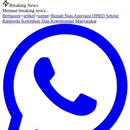
Breaking News
Memuat breaking news...
Beritasore
>
artikel
>
sumut
>
Bupati Nias Apresiasi DPRD Setujui
Ranperda Ketertiban Dan Ketentraman Masyarakat