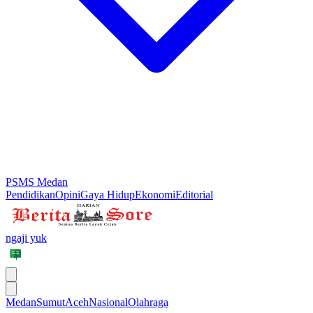
PSMS Medan
Pendidikan
Opini
Gaya Hidup
Ekonomi
Editorial
ngaji yuk
Medan
Sumut
Aceh
Nasional
Olahraga