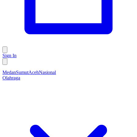
Sign In
Medan
Sumut
Aceh
Nasional
Olahraga