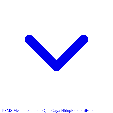
PSMS Medan
Pendidikan
Opini
Gaya Hidup
Ekonomi
Editorial