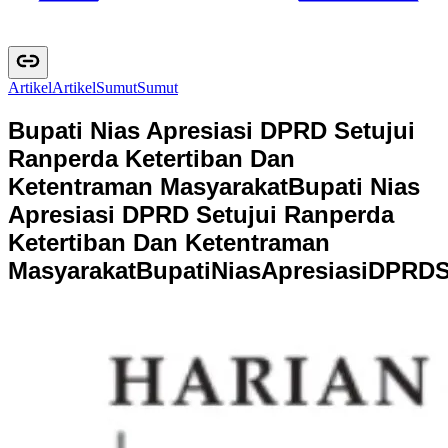
Artikel
A
r
t
i
k
e
l
Sumut
S
u
m
u
t
Bupati Nias Apresiasi DPRD Setujui
Ranperda Ketertiban Dan
Ketentraman Masyarakat
Bupati Nias
Apresiasi DPRD Setujui Ranperda
Ketertiban Dan Ketentraman
Masyarakat
B
u
p
a
t
i
N
i
a
s
A
p
r
e
s
i
a
s
i
D
P
R
D