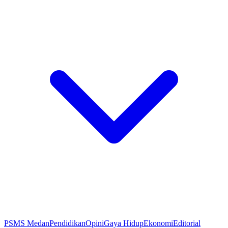
PSMS Medan
Pendidikan
Opini
Gaya Hidup
Ekonomi
Editorial