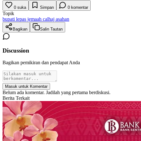
0
suka
Simpan
0
komentar
Topik
bupati lepas jemaah calhaj asahan
Bagikan
Salin Tautan
Discussion
Bagikan pemikiran dan pendapat Anda
Masuk untuk Komentar
Belum ada komentar. Jadilah yang pertama berdiskusi.
Berita Terkait