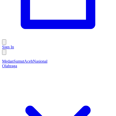
Sign In
Medan
Sumut
Aceh
Nasional
Olahraga