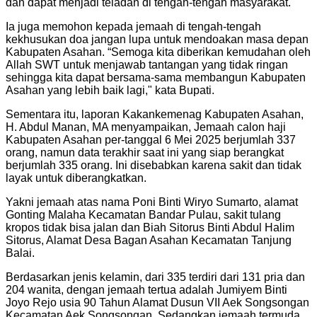
dan dapat menjadi teladan di tengah-tengah masyarakat.
Ia juga memohon kepada jemaah di tengah-tengah
kekhusukan doa jangan lupa untuk mendoakan masa depan
Kabupaten Asahan. “Semoga kita diberikan kemudahan oleh
Allah SWT untuk menjawab tantangan yang tidak ringan
sehingga kita dapat bersama-sama membangun Kabupaten
Asahan yang lebih baik lagi," kata Bupati.
Sementara itu, laporan Kakankemenag Kabupaten Asahan,
H. Abdul Manan, MA menyampaikan, Jemaah calon haji
Kabupaten Asahan per-tanggal 6 Mei 2025 berjumlah 337
orang, namun data terakhir saat ini yang siap berangkat
berjumlah 335 orang. Ini disebabkan karena sakit dan tidak
layak untuk diberangkatkan.
Yakni jemaah atas nama Poni Binti Wiryo Sumarto, alamat
Gonting Malaha Kecamatan Bandar Pulau, sakit tulang
kropos tidak bisa jalan dan Biah Sitorus Binti Abdul Halim
Sitorus, Alamat Desa Bagan Asahan Kecamatan Tanjung
Balai.
Berdasarkan jenis kelamin, dari 335 terdiri dari 131 pria dan
204 wanita, dengan jemaah tertua adalah Jumiyem Binti
Joyo Rejo usia 90 Tahun Alamat Dusun VII Aek Songsongan
Kecamatan Aek Songsongan. Sedangkan jemaah termuda