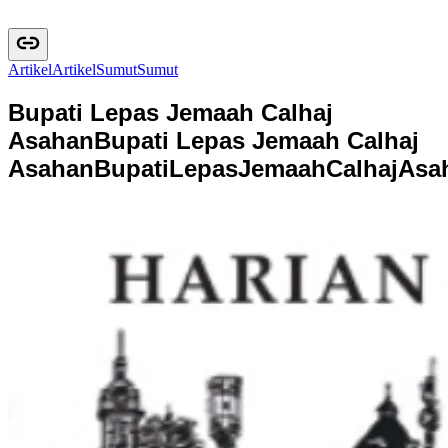
Artikel
A
r
t
i
k
e
l
Sumut
S
u
m
u
t
Bupati Lepas Jemaah Calhaj
Asahan
Bupati Lepas Jemaah Calhaj
Asahan
B
u
p
a
t
i
L
e
p
a
s
J
e
m
a
a
h
C
a
l
h
a
j
A
s
a