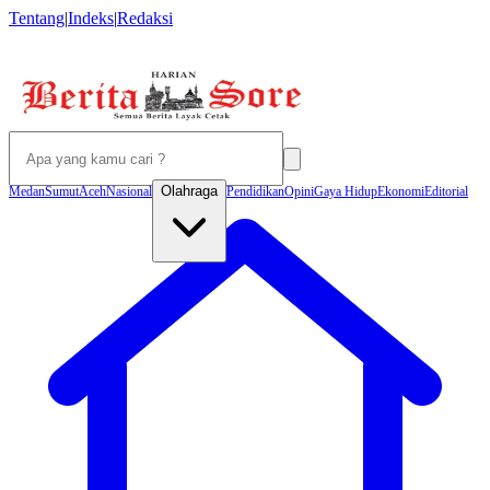
Tentang
|
Indeks
|
Redaksi
Olahraga
Medan
Sumut
Aceh
Nasional
Pendidikan
Opini
Gaya Hidup
Ekonomi
Editorial