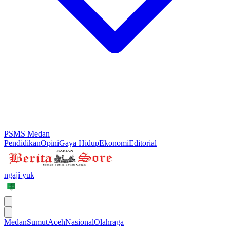
PSMS Medan
Pendidikan
Opini
Gaya Hidup
Ekonomi
Editorial
ngaji yuk
Medan
Sumut
Aceh
Nasional
Olahraga