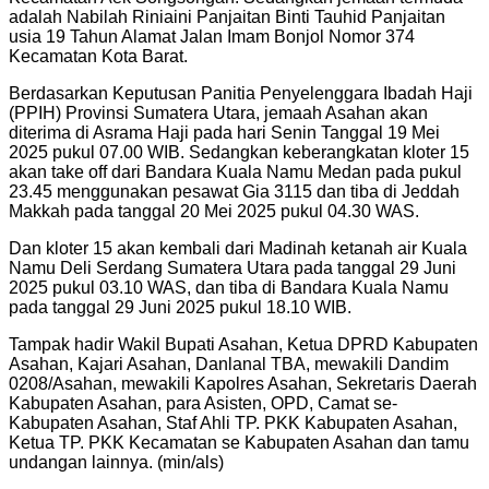
adalah Nabilah Riniaini Panjaitan Binti Tauhid Panjaitan
usia 19 Tahun Alamat Jalan Imam Bonjol Nomor 374
Kecamatan Kota Barat.
Berdasarkan Keputusan Panitia Penyelenggara Ibadah Haji
(PPIH) Provinsi Sumatera Utara, jemaah Asahan akan
diterima di Asrama Haji pada hari Senin Tanggal 19 Mei
2025 pukul 07.00 WIB. Sedangkan keberangkatan kloter 15
akan take off dari Bandara Kuala Namu Medan pada pukul
23.45 menggunakan pesawat Gia 3115 dan tiba di Jeddah
Makkah pada tanggal 20 Mei 2025 pukul 04.30 WAS.
Dan kloter 15 akan kembali dari Madinah ketanah air Kuala
Namu Deli Serdang Sumatera Utara pada tanggal 29 Juni
2025 pukul 03.10 WAS, dan tiba di Bandara Kuala Namu
pada tanggal 29 Juni 2025 pukul 18.10 WIB.
Tampak hadir Wakil Bupati Asahan, Ketua DPRD Kabupaten
Asahan, Kajari Asahan, Danlanal TBA, mewakili Dandim
0208/Asahan, mewakili Kapolres Asahan, Sekretaris Daerah
Kabupaten Asahan, para Asisten, OPD, Camat se-
Kabupaten Asahan, Staf Ahli TP. PKK Kabupaten Asahan,
Ketua TP. PKK Kecamatan se Kabupaten Asahan dan tamu
undangan lainnya. (min/als)