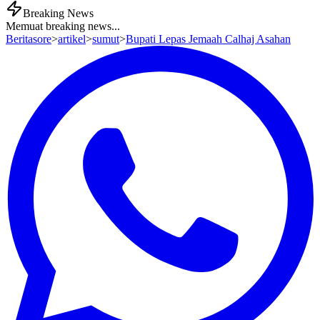
Breaking News
Memuat breaking news...
Beritasore
>
artikel
>
sumut
>
Bupati Lepas Jemaah Calhaj Asahan