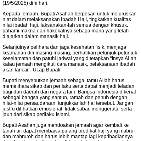
(19/5/2025) dini hari.
Kepada jemaah, Bupati Asahan berpesan untuk meluruskan
niat dalam melaksanakan ibadah Haji, tingkatkan kualitas
nilai ibadah haji, laksanakan-lah semua dengan khusuk,
pahami makna dan hakekatnya sebagaimana yang telah
diajarkan dalam manasik haji.
Selanjutnya pelihara dan jaga kesehatan fisik, menjaga
keamanan diri masing-masing, perhatikan petunjuk-petunjuk
keselamatan dan patuhi jadwal yang ditetapkan “Insya Allah
kalau jemaah mengikuti cara manasik, pelaksanaan ibadah
akan lancar”. Ucap Bupati.
Bupati menyebutkan jemaah sebagai tamu Allah harus
memelihara sikap dan perilaku serta dapat menjadi teladan
bagi dari daerah dan negara lain. Bangsa Indonesia dikenal
sebagai bangsa yang santun, ramah dan penuh dengan
nilai-nilai persaudaraan, tunjukkanlah hal tersebut. Jangan
justru dilihatkan emosional, tidak sabar, menggerutu, serta
jauh dari sikap perilaku Islami.
Bupati Asahan juga mendoakan jemaah agar kembali ke
tanah air dapat membawa pulang predikat haji yang mabrur
dan mabruroh dan harus lebih mantap lagi kepribadiannya