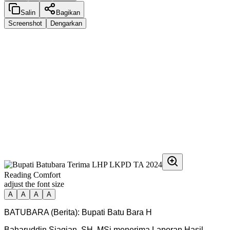
Salin
Bagikan
Screenshot
Dengarkan
Reading Comfort
adjust the font size
A
A
A
A
BATUBARA (Berita): Bupati Batu Bara H
Baharuddin Siagian, SH, MSi menerima Laporan Hasil