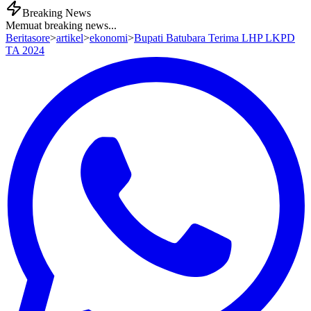
Breaking News
Memuat breaking news...
Beritasore
>
artikel
>
ekonomi
>
Bupati Batubara Terima LHP LKPD
TA 2024