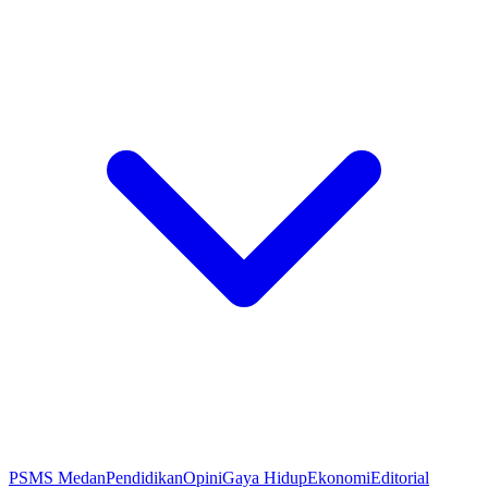
PSMS Medan
Pendidikan
Opini
Gaya Hidup
Ekonomi
Editorial