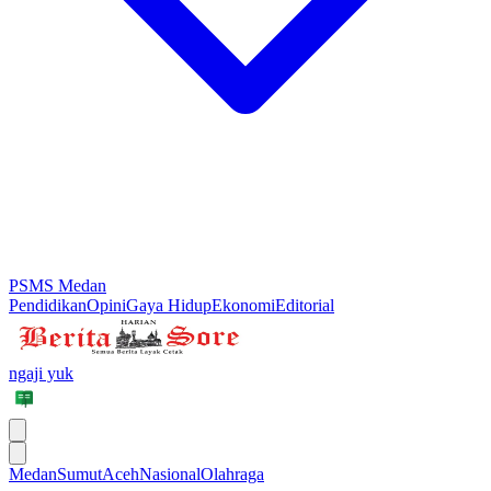
PSMS Medan
Pendidikan
Opini
Gaya Hidup
Ekonomi
Editorial
ngaji yuk
Medan
Sumut
Aceh
Nasional
Olahraga