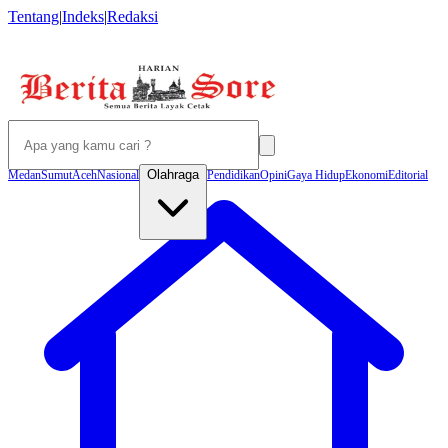
Tentang
|
Indeks
|
Redaksi
Olahraga
Medan
Sumut
Aceh
Nasional
Pendidikan
Opini
Gaya Hidup
Ekonomi
Editorial