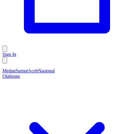
Sign In
Medan
Sumut
Aceh
Nasional
Olahraga