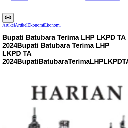
Artikel
A
r
t
i
k
e
l
Ekonomi
E
k
o
n
o
m
i
Bupati Batubara Terima LHP LKPD TA
2024
Bupati Batubara Terima LHP
LKPD TA
2024
B
u
p
a
t
i
B
a
t
u
b
a
r
a
T
e
r
i
m
a
L
H
P
L
K
P
D
T