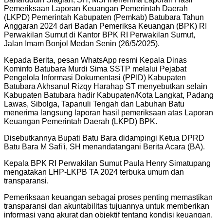
Pemeriksaan Laporan Keuangan Pemerintah Daerah
(LKPD) Pemerintah Kabupaten (Pemkab) Batubara Tahun
Anggaran 2024 dari Badan Pemeriksa Keuangan (BPK) RI
Perwakilan Sumut di Kantor BPK RI Perwakilan Sumut,
Jalan Imam Bonjol Medan Senin (26/5/2025).
Kepada Berita, pesan WhatsApp resmi Kepala Dinas
Kominfo Batubara Murdi Sima SSTP melalui Pejabat
Pengelola Informasi Dokumentasi (PPID) Kabupaten
Batubara Akhsanul Rizqy Harahap ST menyebutkan selain
Kabupaten Batubara hadir Kabupaten/Kota Langkat, Padang
Lawas, Sibolga, Tapanuli Tengah dan Labuhan Batu
menerima langsung laporan hasil pemeriksaan atas Laporan
Keuangan Pemerintah Daerah (LKPD) BPK.
Disebutkannya Bupati Batu Bara didampingi Ketua DPRD
Batu Bara M Safi'i, SH menandatangani Berita Acara (BA).
Kepala BPK RI Perwakilan Sumut Paula Henry Simatupang
mengatakan LHP-LKPB TA 2024 terbuka umum dan
transparansi.
Pemeriksaan keuangan sebagai proses penting memastikan
transparansi dan akuntabilitas tujuannya untuk memberikan
informasi yang akurat dan objektif tentang kondisi keuangan.