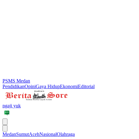
PSMS Medan
Pendidikan
Opini
Gaya Hidup
Ekonomi
Editorial
ngaji yuk
Medan
Sumut
Aceh
Nasional
Olahraga