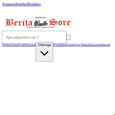
Tentang
|
Indeks
|
Redaksi
Olahraga
Medan
Sumut
Aceh
Nasional
Pendidikan
Opini
Gaya Hidup
Ekonomi
Editorial