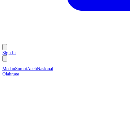
Sign In
Medan
Sumut
Aceh
Nasional
Olahraga