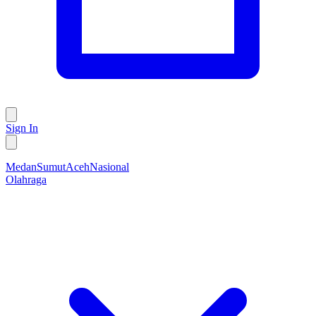
Sign In
Medan
Sumut
Aceh
Nasional
Olahraga