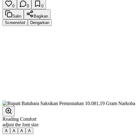
0
0
0
Salin
Bagikan
Screenshot
Dengarkan
Reading Comfort
adjust the font size
A
A
A
A