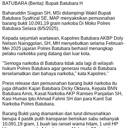
BATUBARA (Berita): Bupati Batubara H
Baharuddin Siagian SH, MSi didampingi Wakil Bupati
Batubara Syafrizal SE, MAP menyaksikan pemusnahan
barang bukti 10.091,19 gram narkoba Di Moko Polres
Batubara Selasa (6/5/2025).
Kepada sejumlah wartawan, Kapolres Batubara AKBP Doly
Nelson Nainggolan, SH, MH menyebutkan selama Februari-
Mei 2025 jajaran Polres Batubara berhasil menangkap
pelaku narkotika yang datang dari luar kota.
"
Semoga narkoba di Batubara tidak ada lagi di wilayah
hukum Polres Batubara agar generasi muda di Batubara
terselamatkan dari bahaya narkoba," kata Kapolres.
"
Press release dan pemusnahan barang bukti narkoba itu
juga dihadiri Kajari Batubara Dicky Oktavia, Kepala BNN
Batubara Arnis, Kasat Narkoba AKP Ramses Panjaitan SH,
Kasi Humas Iptu Ahmad Fahmi SH dan para Kanit Sat
Narkoba Polres Batubara.
Barang Bukti yang diamankan dan turut dimusnahkan
berupa 4 pastik putih transparan berisikan sabu sebanyak
10,091,19 gram, 1 buah tas ransel warna hitam, 1 unit HP