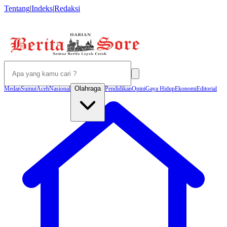
Tentang
|
Indeks
|
Redaksi
Olahraga
Medan
Sumut
Aceh
Nasional
Pendidikan
Opini
Gaya Hidup
Ekonomi
Editorial