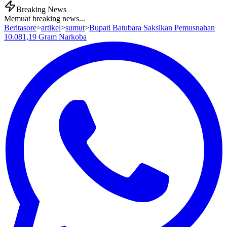
Breaking News
Memuat breaking news...
Beritasore
>
artikel
>
sumut
>
Bupati Batubara Saksikan Pemusnahan
10.081,19 Gram Narkoba