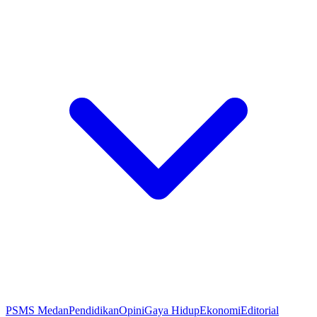
PSMS Medan
Pendidikan
Opini
Gaya Hidup
Ekonomi
Editorial