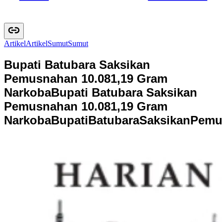
Artikel
A
r
t
i
k
e
l
Sumut
S
u
m
u
t
Bupati Batubara Saksikan
Pemusnahan 10.081,19 Gram
Narkoba
Bupati Batubara Saksikan
Pemusnahan 10.081,19 Gram
Narkoba
B
u
p
a
t
i
B
a
t
u
b
a
r
a
S
a
k
s
i
k
a
n
P
e
m