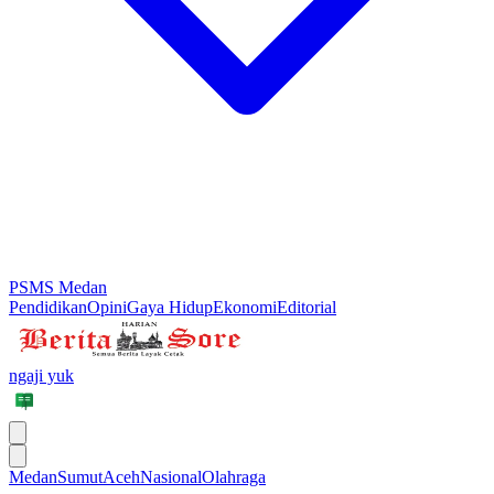
PSMS Medan
Pendidikan
Opini
Gaya Hidup
Ekonomi
Editorial
ngaji yuk
Medan
Sumut
Aceh
Nasional
Olahraga