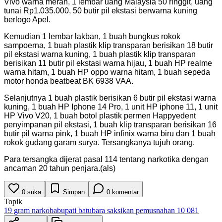
Vivo warna merah, 1 lembar uang Malaysia 50 ringgit, uang
tunai Rp1.035.000, 50 butir pil ekstasi berwarna kuning
berlogo Apel.
Kemudian 1 lembar lakban, 1 buah bungkus rokok
sampoerna, 1 buah plastik klip transparan berisikan 18 butir
pil ekstasi warna kuning, 1 buah plastik klip transparan
berisikan 11 butir pil ekstasi warna hijau, 1 buah HP realme
warna hitam, 1 buah HP oppo warna hitam, 1 buah sepeda
motor honda beatbeat BK 6938 VAA.
Selanjutnya 1 buah plastik berisikan 6 butir pil ekstasi warna
kuning, 1 buah HP Iphone 14 Pro, 1 unit HP iphone 11, 1 unit
HP Vivo V20, 1 buah botol plastik permen Happyedent
penyimpanan pil ekstasi, 1 buah klip transparan berisikan 16
butir pil warna pink, 1 buah HP infinix warna biru dan 1 buah
rokok gudang garam surya. Tersangkanya tujuh orang.
Para tersangka dijerat pasal 114 tentang narkotika dengan
ancaman 20 tahun penjara.(als)
0
suka
Simpan
0
komentar
Topik
19 gram narkoba
bupati batubara saksikan pemusnahan 10 081