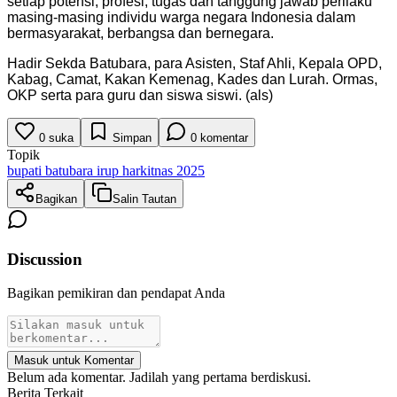
setiap potensi, profesi, tugas dan tanggung jawab perilaku
masing-masing individu warga negara Indonesia dalam
bermasyarakat, berbangsa dan bernegara.
Hadir Sekda Batubara, para Asisten, Staf Ahli, Kepala OPD,
Kabag, Camat, ⁠Kakan Kemenag, Kades dan Lurah. ⁠Ormas,
OKP serta para guru dan siswa siswi. (als)
0
suka
Simpan
0
komentar
Topik
bupati batubara irup harkitnas 2025
Bagikan
Salin Tautan
Discussion
Bagikan pemikiran dan pendapat Anda
Masuk untuk Komentar
Belum ada komentar. Jadilah yang pertama berdiskusi.
Berita Terkait