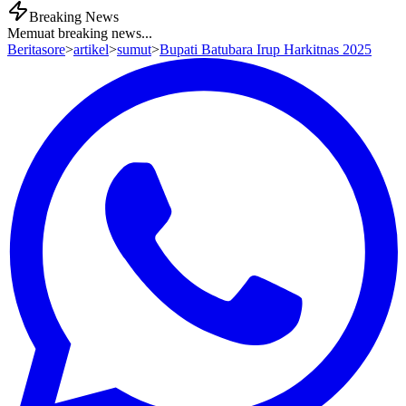
Breaking News
Memuat breaking news...
Beritasore
>
artikel
>
sumut
>
Bupati Batubara Irup Harkitnas 2025