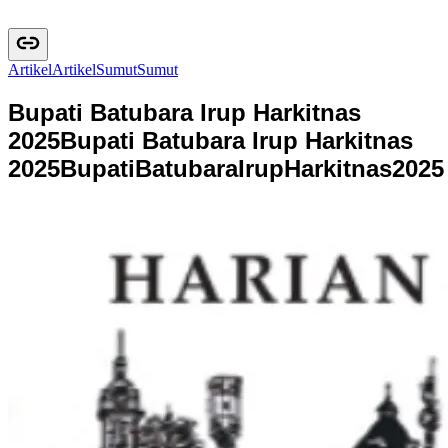
Artikel
A
r
t
i
k
e
l
Sumut
S
u
m
u
t
Bupati Batubara Irup Harkitnas
2025
Bupati Batubara Irup Harkitnas
2025
B
u
p
a
t
i
B
a
t
u
b
a
r
a
I
r
u
p
H
a
r
k
i
t
n
a
s
2
0
2
5