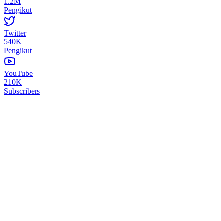
1.2M
Pengikut
Twitter
540K
Pengikut
YouTube
210K
Subscribers