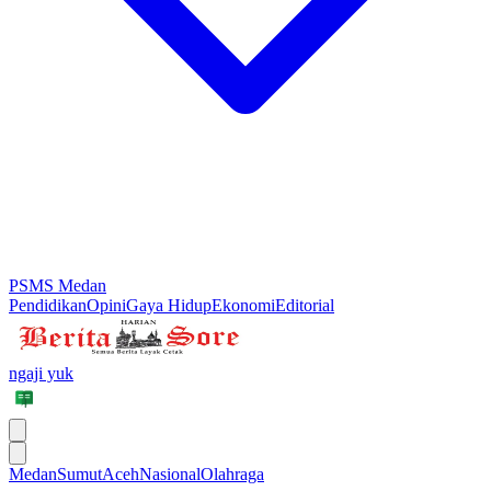
PSMS Medan
Pendidikan
Opini
Gaya Hidup
Ekonomi
Editorial
ngaji yuk
Medan
Sumut
Aceh
Nasional
Olahraga