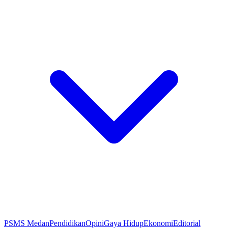
PSMS Medan
Pendidikan
Opini
Gaya Hidup
Ekonomi
Editorial