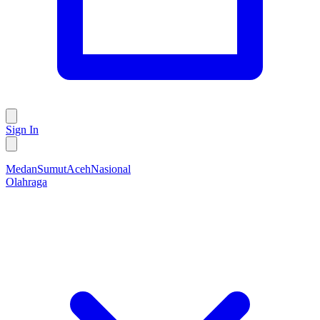
Sign In
Medan
Sumut
Aceh
Nasional
Olahraga