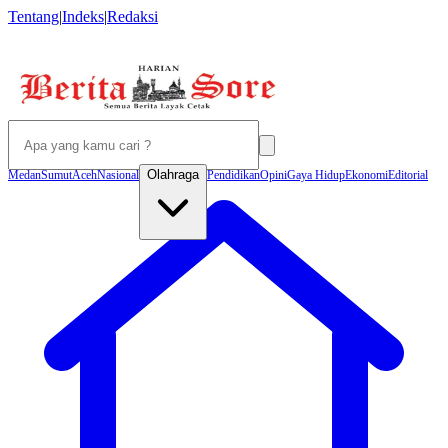
Tentang
|
Indeks
|
Redaksi
Olahraga
Medan
Sumut
Aceh
Nasional
Pendidikan
Opini
Gaya Hidup
Ekonomi
Editorial