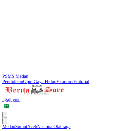
PSMS Medan
Pendidikan
Opini
Gaya Hidup
Ekonomi
Editorial
ngaji yuk
Medan
Sumut
Aceh
Nasional
Olahraga