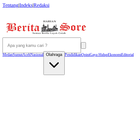
Tentang
|
Indeks
|
Redaksi
Olahraga
Medan
Sumut
Aceh
Nasional
Pendidikan
Opini
Gaya Hidup
Ekonomi
Editorial