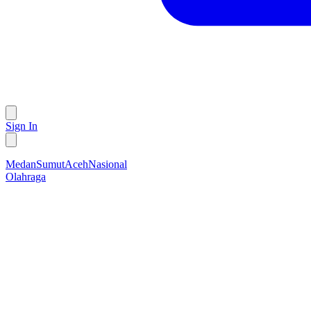
Sign In
Medan
Sumut
Aceh
Nasional
Olahraga