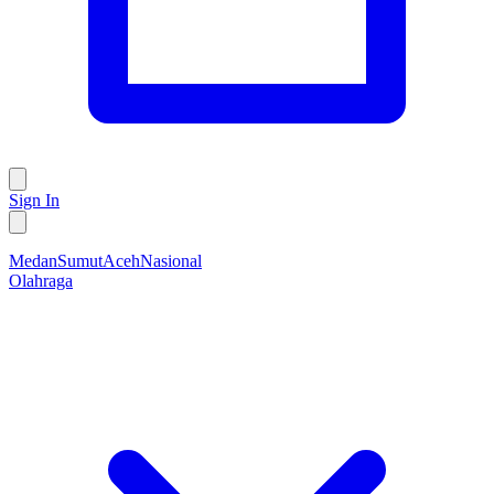
Sign In
Medan
Sumut
Aceh
Nasional
Olahraga