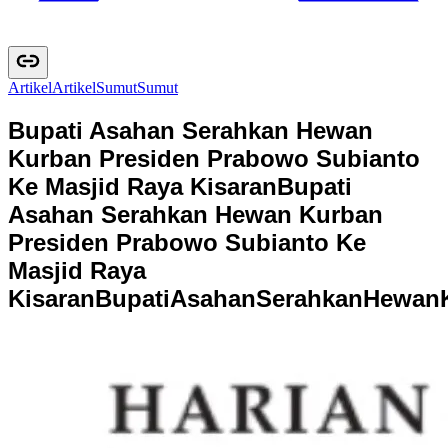
Artikel
A
r
t
i
k
e
l
Sumut
S
u
m
u
t
Bupati Asahan Serahkan Hewan
Kurban Presiden Prabowo Subianto
Ke Masjid Raya Kisaran
Bupati
Asahan Serahkan Hewan Kurban
Presiden Prabowo Subianto Ke
Masjid Raya
Kisaran
B
u
p
a
t
i
A
s
a
h
a
n
S
e
r
a
h
k
a
n
H
e
w
a
n