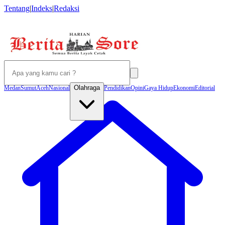
Tentang
|
Indeks
|
Redaksi
Olahraga
Medan
Sumut
Aceh
Nasional
Pendidikan
Opini
Gaya Hidup
Ekonomi
Editorial