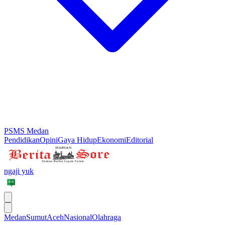
PSMS Medan
Pendidikan
Opini
Gaya Hidup
Ekonomi
Editorial
ngaji yuk
Medan
Sumut
Aceh
Nasional
Olahraga