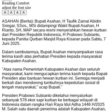
Reading Comfort
adjust the font size
A
A
A
A
ASAHAN (Berita): Bupati Asahan, H Taufik Zainal Abidin
Siregar, SSos., MSi didampingi Wakil Bupati Asahan, H
Rianto, SH, MAP secara resmi menyerahkan hewan kurban
dari Presiden Republik Indonesia, H Prabowo Subianto,
kepada Panitia Qurban Masjid Raya Kisaran pada Sabtu, 7
Juni 2025.
Dalam sambutannya, Bupati Asahan menyampaikan rasa
terima kasih atas perhatian Presiden kepada masyarakat
Kabupaten Asahan.
"
Atas nama Pemerintah Kabupaten Asahan dan seluruh
masyarakat, kami mengucapkan terima kasih kepada Bapak
Presiden atas bantuan hewan kurban ini. Semoga menjadi
berkah dan mendorong tumbuhnya kepedulian sosial di
tengah masyarakat," ucap Bupati.
"
Presiden Prabowo Subianto diketahui menyalurkan
sebanyak 578 ekor sapi kurban ke berbagai wilayah di
Indonesia dalam rangka Hari Raya Idul Adha 1446 H/2025
M. Salah satu daerah penerima adalah Kabupaten Asahan,