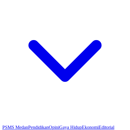
PSMS Medan
Pendidikan
Opini
Gaya Hidup
Ekonomi
Editorial