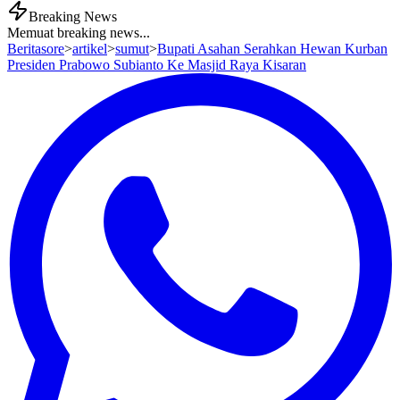
Breaking News
Memuat breaking news...
Beritasore
>
artikel
>
sumut
>
Bupati Asahan Serahkan Hewan Kurban
Presiden Prabowo Subianto Ke Masjid Raya Kisaran