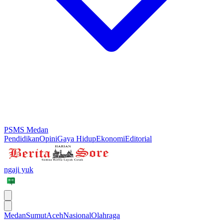
PSMS Medan
Pendidikan
Opini
Gaya Hidup
Ekonomi
Editorial
ngaji yuk
Medan
Sumut
Aceh
Nasional
Olahraga