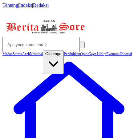
Tentang
|
Indeks
|
Redaksi
Olahraga
Medan
Sumut
Aceh
Nasional
Pendidikan
Opini
Gaya Hidup
Ekonomi
Editorial