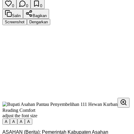
0
0
0
Salin
Bagikan
Screenshot
Dengarkan
Reading Comfort
adjust the font size
A
A
A
A
ASAHAN (Berita): Pemerintah Kabupaten Asahan