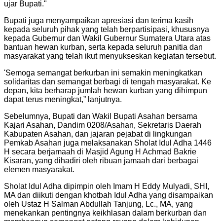
ujar Bupati.
"
Bupati juga menyampaikan apresiasi dan terima kasih
kepada seluruh pihak yang telah berpartisipasi, khususnya
kepada Gubernur dan Wakil Gubernur Sumatera Utara atas
bantuan hewan kurban, serta kepada seluruh panitia dan
masyarakat yang telah ikut menyukseskan kegiatan tersebut.
'Semoga semangat berkurban ini semakin meningkatkan
solidaritas dan semangat berbagi di tengah masyarakat. Ke
depan, kita berharap jumlah hewan kurban yang dihimpun
dapat terus meningkat,” lanjutnya.
Sebelumnya, Bupati dan Wakil Bupati Asahan bersama
Kajari Asahan, Dandim 0208/Asahan, Sekretaris Daerah
Kabupaten Asahan, dan jajaran pejabat di lingkungan
Pemkab Asahan juga melaksanakan Sholat Idul Adha 1446
H secara berjamaah di Masjid Agung H Achmad Bakrie
Kisaran, yang dihadiri oleh ribuan jamaah dari berbagai
elemen masyarakat.
Sholat Idul Adha dipimpin oleh Imam H Eddy Mulyadi, SHI,
MA dan diikuti dengan khotbah Idul Adha yang disampaikan
oleh Ustaz H Salman Abdullah Tanjung, Lc., MA, yang
menekankan pentingnya keikhlasan dalam berkurban dan