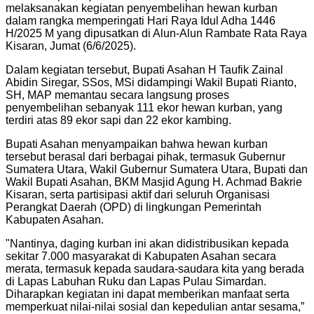
melaksanakan kegiatan penyembelihan hewan kurban
dalam rangka memperingati Hari Raya Idul Adha 1446
H/2025 M yang dipusatkan di Alun-Alun Rambate Rata Raya
Kisaran, Jumat (6/6/2025).
Dalam kegiatan tersebut, Bupati Asahan H Taufik Zainal
Abidin Siregar, SSos, MSi didampingi Wakil Bupati Rianto,
SH, MAP memantau secara langsung proses
penyembelihan sebanyak 111 ekor hewan kurban, yang
terdiri atas 89 ekor sapi dan 22 ekor kambing.
Bupati Asahan menyampaikan bahwa hewan kurban
tersebut berasal dari berbagai pihak, termasuk Gubernur
Sumatera Utara, Wakil Gubernur Sumatera Utara, Bupati dan
Wakil Bupati Asahan, BKM Masjid Agung H. Achmad Bakrie
Kisaran, serta partisipasi aktif dari seluruh Organisasi
Perangkat Daerah (OPD) di lingkungan Pemerintah
Kabupaten Asahan.
"
Nantinya, daging kurban ini akan didistribusikan kepada
sekitar 7.000 masyarakat di Kabupaten Asahan secara
merata, termasuk kepada saudara-saudara kita yang berada
di Lapas Labuhan Ruku dan Lapas Pulau Simardan.
Diharapkan kegiatan ini dapat memberikan manfaat serta
memperkuat nilai-nilai sosial dan kepedulian antar sesama,”