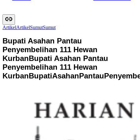
Artikel
A
r
t
i
k
e
l
Sumut
S
u
m
u
t
Bupati Asahan Pantau
Penyembelihan 111 Hewan
Kurban
Bupati Asahan Pantau
Penyembelihan 111 Hewan
Kurban
B
u
p
a
t
i
A
s
a
h
a
n
P
a
n
t
a
u
P
e
n
y
e
m
b