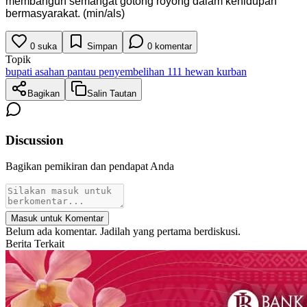
membangun semangat gotong royong dalam kehidupan
bermasyarakat. (min/als)
0
suka
Simpan
0
komentar
Topik
bupati asahan pantau penyembelihan 111 hewan kurban
Bagikan
Salin Tautan
Discussion
Bagikan pemikiran dan pendapat Anda
Masuk untuk Komentar
Belum ada komentar. Jadilah yang pertama berdiskusi.
Berita Terkait