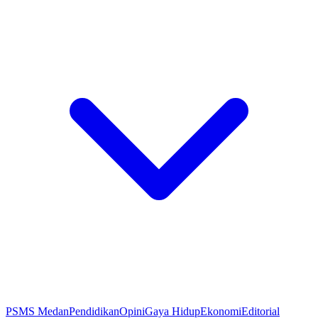
PSMS Medan
Pendidikan
Opini
Gaya Hidup
Ekonomi
Editorial