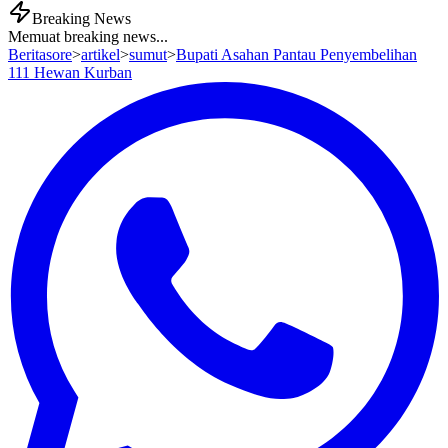
Breaking News
Memuat breaking news...
Beritasore
>
artikel
>
sumut
>
Bupati Asahan Pantau Penyembelihan
111 Hewan Kurban