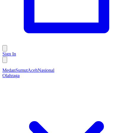
Sign In
Medan
Sumut
Aceh
Nasional
Olahraga