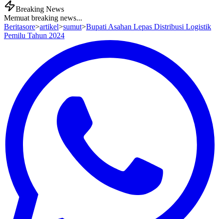
Breaking News
Memuat breaking news...
Beritasore
>
artikel
>
sumut
>
Bupati Asahan Lepas Distribusi Logistik
Pemilu Tahun 2024