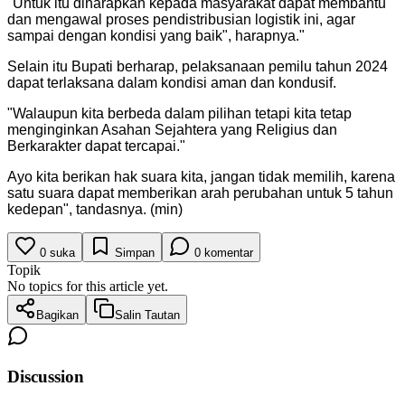
"
Untuk itu diharapkan kepada masyarakat dapat membantu
dan mengawal proses pendistribusian logistik ini, agar
sampai dengan kondisi yang baik", harapnya.
"
Selain itu Bupati berharap, pelaksanaan pemilu tahun 2024
dapat terlaksana dalam kondisi aman dan kondusif.
"
Walaupun kita berbeda dalam pilihan tetapi kita tetap
menginginkan Asahan Sejahtera yang Religius dan
Berkarakter dapat tercapai.
"
Ayo kita berikan hak suara kita, jangan tidak memilih, karena
satu suara dapat memberikan arah perubahan untuk 5 tahun
kedepan", tandasnya. (min)
0
suka
Simpan
0
komentar
Topik
No topics for this article yet.
Bagikan
Salin Tautan
Discussion