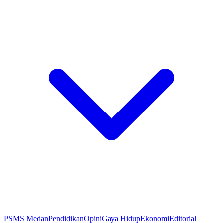
PSMS Medan
Pendidikan
Opini
Gaya Hidup
Ekonomi
Editorial