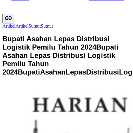
Artikel
A
r
t
i
k
e
l
Sumut
S
u
m
u
t
Bupati Asahan Lepas Distribusi
Logistik Pemilu Tahun 2024
Bupati
Asahan Lepas Distribusi Logistik
Pemilu Tahun
2024
B
u
p
a
t
i
A
s
a
h
a
n
L
e
p
a
s
D
i
s
t
r
i
b
u
s
i
L
o
g