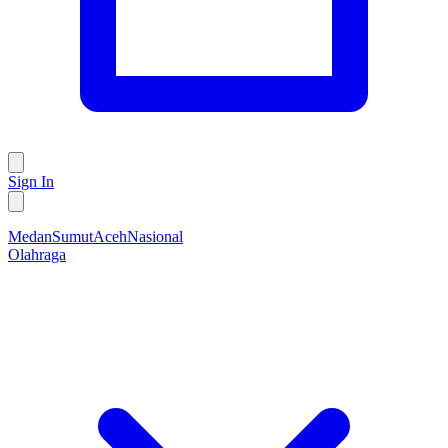
Sign In
Medan
Sumut
Aceh
Nasional
Olahraga