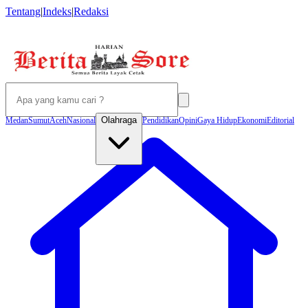
Tentang
|
Indeks
|
Redaksi
Olahraga
Medan
Sumut
Aceh
Nasional
Pendidikan
Opini
Gaya Hidup
Ekonomi
Editorial