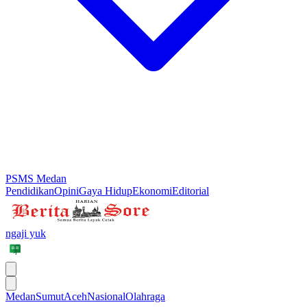
PSMS Medan
Pendidikan
Opini
Gaya Hidup
Ekonomi
Editorial
ngaji yuk
Medan
Sumut
Aceh
Nasional
Olahraga