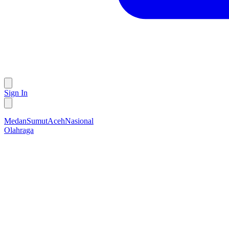
Sign In
Medan
Sumut
Aceh
Nasional
Olahraga