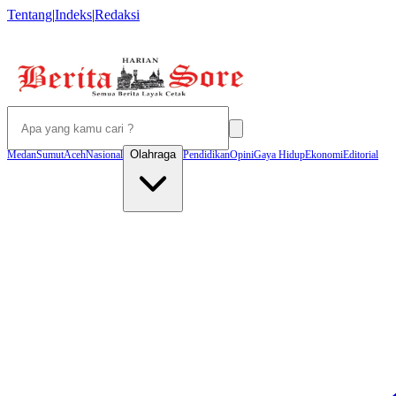
Tentang
|
Indeks
|
Redaksi
Olahraga
Medan
Sumut
Aceh
Nasional
Pendidikan
Opini
Gaya Hidup
Ekonomi
Editorial