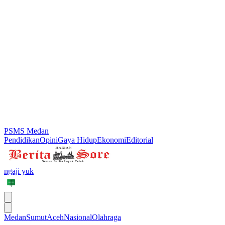
PSMS Medan
Pendidikan
Opini
Gaya Hidup
Ekonomi
Editorial
ngaji yuk
Medan
Sumut
Aceh
Nasional
Olahraga