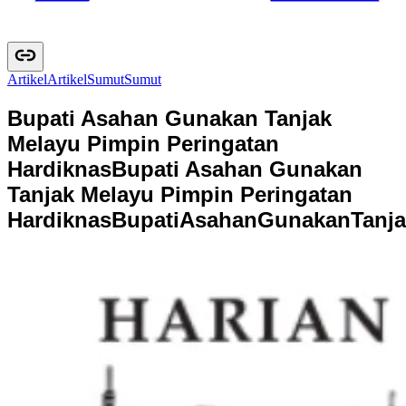
Artikel
A
r
t
i
k
e
l
Sumut
S
u
m
u
t
Bupati Asahan Gunakan Tanjak
Melayu Pimpin Peringatan
Hardiknas
Bupati Asahan Gunakan
Tanjak Melayu Pimpin Peringatan
Hardiknas
B
u
p
a
t
i
A
s
a
h
a
n
G
u
n
a
k
a
n
T
a
n
j
a