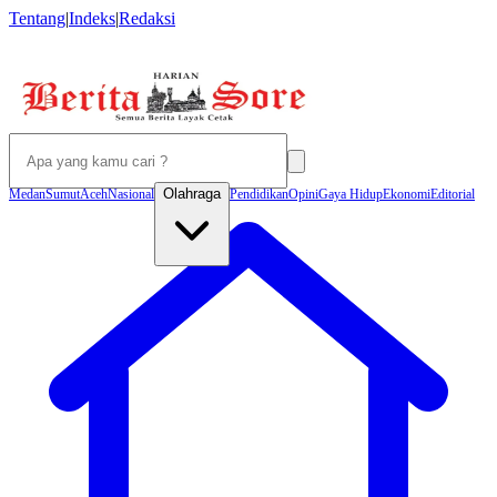
Tentang
|
Indeks
|
Redaksi
Olahraga
Medan
Sumut
Aceh
Nasional
Pendidikan
Opini
Gaya Hidup
Ekonomi
Editorial