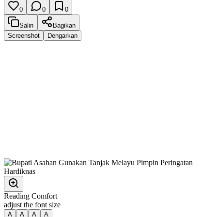
0
0
0
Salin
Bagikan
Screenshot
Dengarkan
Reading Comfort
adjust the font size
A
A
A
A