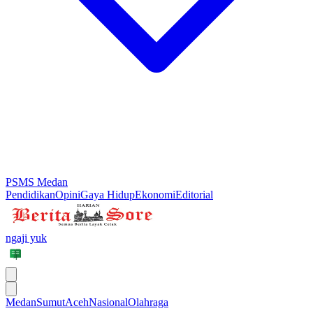
PSMS Medan
Pendidikan
Opini
Gaya Hidup
Ekonomi
Editorial
ngaji yuk
Medan
Sumut
Aceh
Nasional
Olahraga