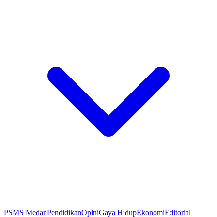
PSMS Medan
Pendidikan
Opini
Gaya Hidup
Ekonomi
Editorial