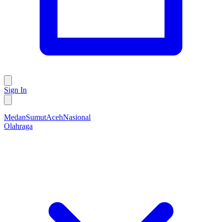
Sign In
Medan
Sumut
Aceh
Nasional
Olahraga