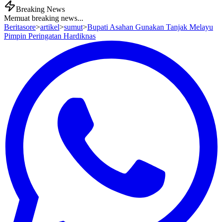
Breaking News
Memuat breaking news...
Beritasore
>
artikel
>
sumut
>
Bupati Asahan Gunakan Tanjak Melayu
Pimpin Peringatan Hardiknas