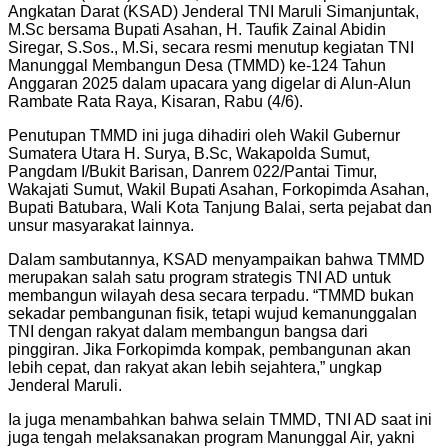
Angkatan Darat (KSAD) Jenderal TNI Maruli Simanjuntak,
M.Sc bersama Bupati Asahan, H. Taufik Zainal Abidin
Siregar, S.Sos., M.Si, secara resmi menutup kegiatan TNI
Manunggal Membangun Desa (TMMD) ke-124 Tahun
Anggaran 2025 dalam upacara yang digelar di Alun-Alun
Rambate Rata Raya, Kisaran, Rabu (4/6).
Penutupan TMMD ini juga dihadiri oleh Wakil Gubernur
Sumatera Utara H. Surya, B.Sc, Wakapolda Sumut,
Pangdam I/Bukit Barisan, Danrem 022/Pantai Timur,
Wakajati Sumut, Wakil Bupati Asahan, Forkopimda Asahan,
Bupati Batubara, Wali Kota Tanjung Balai, serta pejabat dan
unsur masyarakat lainnya.
Dalam sambutannya, KSAD menyampaikan bahwa TMMD
merupakan salah satu program strategis TNI AD untuk
membangun wilayah desa secara terpadu. “TMMD bukan
sekadar pembangunan fisik, tetapi wujud kemanunggalan
TNI dengan rakyat dalam membangun bangsa dari
pinggiran. Jika Forkopimda kompak, pembangunan akan
lebih cepat, dan rakyat akan lebih sejahtera,” ungkap
Jenderal Maruli.
Ia juga menambahkan bahwa selain TMMD, TNI AD saat ini
juga tengah melaksanakan program Manunggal Air, yakni