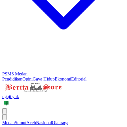
PSMS Medan
Pendidikan
Opini
Gaya Hidup
Ekonomi
Editorial
ngaji yuk
Medan
Sumut
Aceh
Nasional
Olahraga