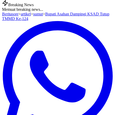
Breaking News
Memuat breaking news...
Beritasore
>
artikel
>
sumut
>
Bupati Asahan Dampingi KSAD Tutup
TMMD Ke-124