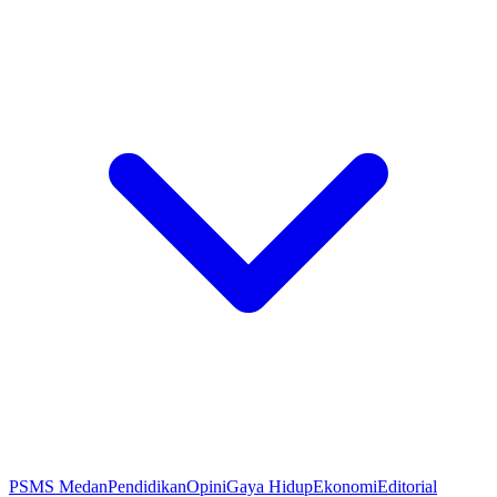
PSMS Medan
Pendidikan
Opini
Gaya Hidup
Ekonomi
Editorial