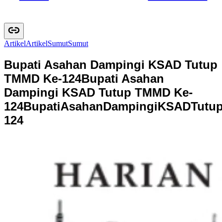
Artikel
A
r
t
i
k
e
l
Sumut
S
u
m
u
t
Bupati Asahan Dampingi KSAD Tutup
TMMD Ke-124
Bupati Asahan
Dampingi KSAD Tutup TMMD Ke-
124
B
u
p
a
t
i
A
s
a
h
a
n
D
a
m
p
i
n
g
i
K
S
A
D
T
u
t
u
1
2
4