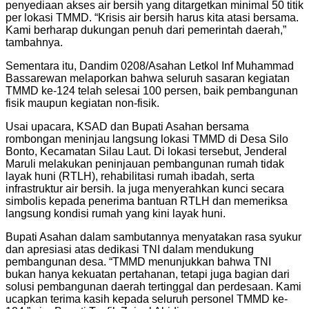
penyediaan akses air bersih yang ditargetkan minimal 50 titik
per lokasi TMMD. “Krisis air bersih harus kita atasi bersama.
Kami berharap dukungan penuh dari pemerintah daerah,”
tambahnya.
Sementara itu, Dandim 0208/Asahan Letkol Inf Muhammad
Bassarewan melaporkan bahwa seluruh sasaran kegiatan
TMMD ke-124 telah selesai 100 persen, baik pembangunan
fisik maupun kegiatan non-fisik.
Usai upacara, KSAD dan Bupati Asahan bersama
rombongan meninjau langsung lokasi TMMD di Desa Silo
Bonto, Kecamatan Silau Laut. Di lokasi tersebut, Jenderal
Maruli melakukan peninjauan pembangunan rumah tidak
layak huni (RTLH), rehabilitasi rumah ibadah, serta
infrastruktur air bersih. Ia juga menyerahkan kunci secara
simbolis kepada penerima bantuan RTLH dan memeriksa
langsung kondisi rumah yang kini layak huni.
Bupati Asahan dalam sambutannya menyatakan rasa syukur
dan apresiasi atas dedikasi TNI dalam mendukung
pembangunan desa. “TMMD menunjukkan bahwa TNI
bukan hanya kekuatan pertahanan, tetapi juga bagian dari
solusi pembangunan daerah tertinggal dan perdesaan. Kami
ucapkan terima kasih kepada seluruh personel TMMD ke-