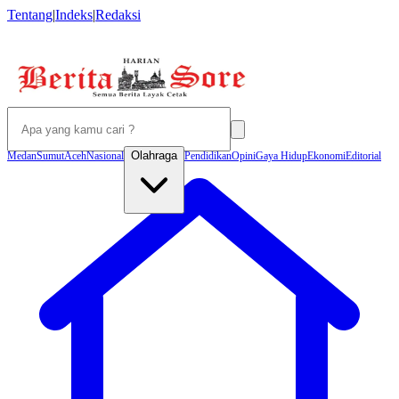
Tentang
|
Indeks
|
Redaksi
Olahraga
Medan
Sumut
Aceh
Nasional
Pendidikan
Opini
Gaya Hidup
Ekonomi
Editorial