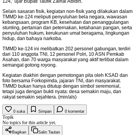
124,” ujar Bupati Taufik Zainal Abidin.
Selain sasaran fisik, kegiatan non-fisik yang dilakukan dalam
TMMD ke-124 meliputi penyuluhan bela negara, wawasan
kebangsaan, program KB, kesehatan dan penanggulangan
stunting, pertanian dan peternakan, ketahanan pangan, serta
penyuluhan hukum, kerukunan umat beragama, lingkungan
hidup, dan bahaya narkoba.
TMMD ke-124 ini melibatkan 202 personel gabungan, terdiri
dari 110 anggota TNI, 12 personel Polri, 10 ASN Pemkab
Asahan, dan 70 warga masyarakat yang aktif terlibat dalam
semangat gotong royong.
Kegiatan diakhiri dengan pemotongan pita oleh KSAD dan
foto bersama Forkopimda, jajaran TNI, dan masyarakat.
TMMD bukan hanya ditutup dengan simbol seremonial,
tetapi juga dengan bukti nyata: desa semakin maju, dan
rakyat semakin sejahtera. (min/als)
0
suka
Simpan
0
komentar
Topik
No topics for this article yet.
Bagikan
Salin Tautan