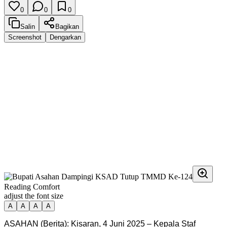
0
0
0
Salin
Bagikan
Screenshot
Dengarkan
Reading Comfort
adjust the font size
A
A
A
A
ASAHAN (Berita): Kisaran, 4 Juni 2025 – Kepala Staf