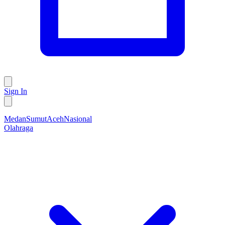
Sign In
Medan
Sumut
Aceh
Nasional
Olahraga