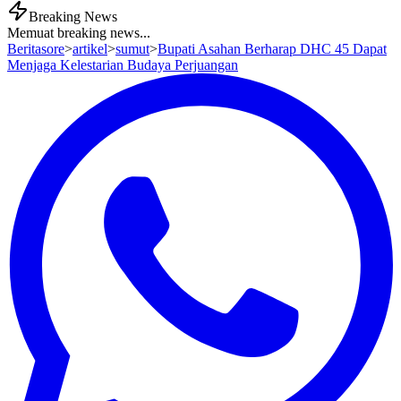
Breaking News
Memuat breaking news...
Beritasore
>
artikel
>
sumut
>
Bupati Asahan Berharap DHC 45 Dapat
Menjaga Kelestarian Budaya Perjuangan