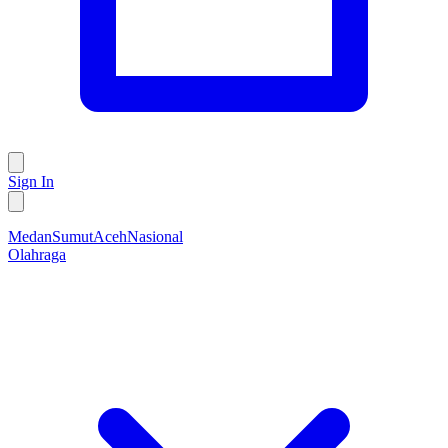
Sign In
Medan
Sumut
Aceh
Nasional
Olahraga