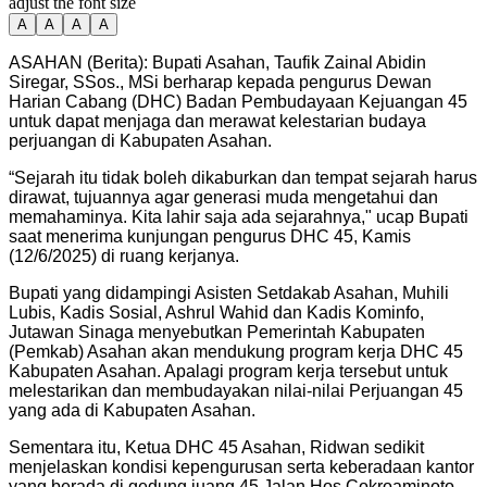
adjust the font size
A
A
A
A
ASAHAN (Berita): Bupati Asahan, Taufik Zainal Abidin
Siregar, SSos., MSi berharap kepada pengurus Dewan
Harian Cabang (DHC) Badan Pembudayaan Kejuangan 45
untuk dapat menjaga dan merawat kelestarian budaya
perjuangan di Kabupaten Asahan.
“Sejarah itu tidak boleh dikaburkan dan tempat sejarah harus
dirawat, tujuannya agar generasi muda mengetahui dan
memahaminya. Kita lahir saja ada sejarahnya," ucap Bupati
saat menerima kunjungan pengurus DHC 45, Kamis
(12/6/2025) di ruang kerjanya.
Bupati yang didampingi Asisten Setdakab Asahan, Muhili
Lubis, Kadis Sosial, Ashrul Wahid dan Kadis Kominfo,
Jutawan Sinaga menyebutkan Pemerintah Kabupaten
(Pemkab) Asahan akan mendukung program kerja DHC 45
Kabupaten Asahan. Apalagi program kerja tersebut untuk
melestarikan dan membudayakan nilai-nilai Perjuangan 45
yang ada di Kabupaten Asahan.
Sementara itu, Ketua DHC 45 Asahan, Ridwan sedikit
menjelaskan kondisi kepengurusan serta keberadaan kantor
yang berada di gedung juang 45 Jalan Hos Cokroaminoto