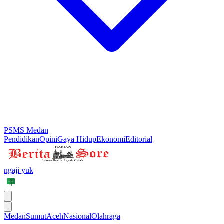
PSMS Medan
Pendidikan
Opini
Gaya Hidup
Ekonomi
Editorial
ngaji yuk
Medan
Sumut
Aceh
Nasional
Olahraga