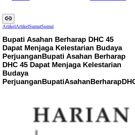
Artikel
A
r
t
i
k
e
l
Sumut
S
u
m
u
t
Bupati Asahan Berharap DHC 45
Dapat Menjaga Kelestarian Budaya
Perjuangan
Bupati Asahan Berharap
DHC 45 Dapat Menjaga Kelestarian
Budaya
Perjuangan
B
u
p
a
t
i
A
s
a
h
a
n
B
e
r
h
a
r
a
p
D
H