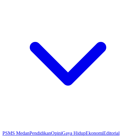
PSMS Medan
Pendidikan
Opini
Gaya Hidup
Ekonomi
Editorial