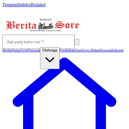
Tentang
|
Indeks
|
Redaksi
Olahraga
Medan
Sumut
Aceh
Nasional
Pendidikan
Opini
Gaya Hidup
Ekonomi
Editorial