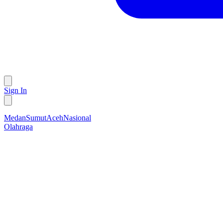
Sign In
Medan
Sumut
Aceh
Nasional
Olahraga