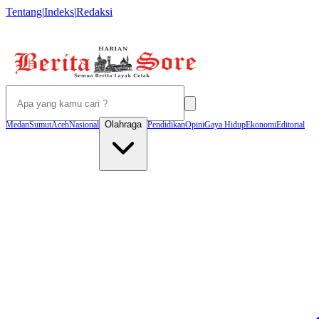
Tentang
|
Indeks
|
Redaksi
Olahraga
Medan
Sumut
Aceh
Nasional
Pendidikan
Opini
Gaya Hidup
Ekonomi
Editorial