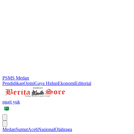
PSMS Medan
Pendidikan
Opini
Gaya Hidup
Ekonomi
Editorial
ngaji yuk
Medan
Sumut
Aceh
Nasional
Olahraga