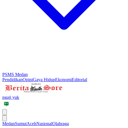
PSMS Medan
Pendidikan
Opini
Gaya Hidup
Ekonomi
Editorial
ngaji yuk
Medan
Sumut
Aceh
Nasional
Olahraga