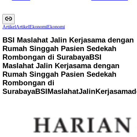
Artikel
A
r
t
i
k
e
l
Ekonomi
E
k
o
n
o
m
i
BSI Maslahat Jalin Kerjasama dengan
Rumah Singgah Pasien Sedekah
Rombongan di Surabaya
BSI
Maslahat Jalin Kerjasama dengan
Rumah Singgah Pasien Sedekah
Rombongan di
Surabaya
B
S
I
M
a
s
l
a
h
a
t
J
a
l
i
n
K
e
r
j
a
s
a
m
a
d