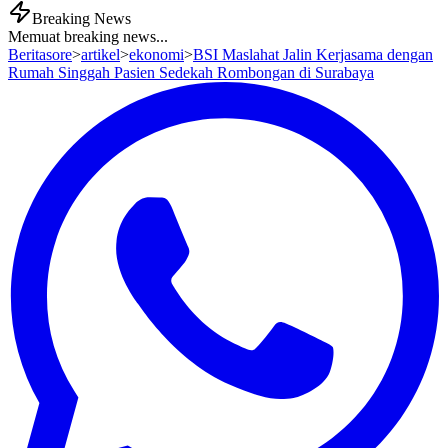
Breaking News
Memuat breaking news...
Beritasore
>
artikel
>
ekonomi
>
BSI Maslahat Jalin Kerjasama dengan
Rumah Singgah Pasien Sedekah Rombongan di Surabaya