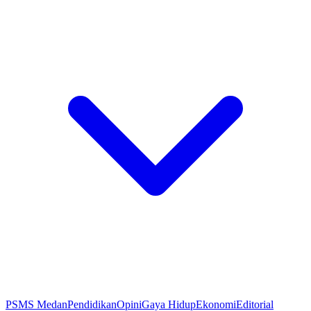
PSMS Medan
Pendidikan
Opini
Gaya Hidup
Ekonomi
Editorial