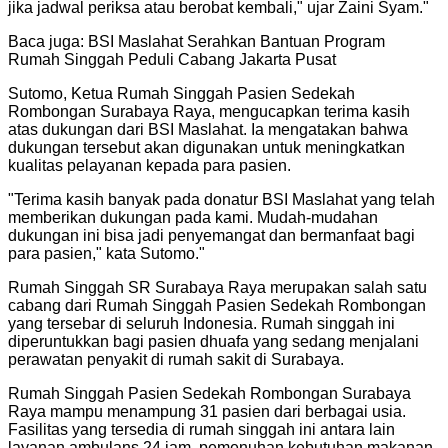
jika jadwal periksa atau berobat kembali," ujar Zaini Syam.
"
Baca juga: BSI Maslahat Serahkan Bantuan Program
Rumah Singgah Peduli Cabang Jakarta Pusat
Sutomo, Ketua Rumah Singgah Pasien Sedekah
Rombongan Surabaya Raya, mengucapkan terima kasih
atas dukungan dari BSI Maslahat. Ia mengatakan bahwa
dukungan tersebut akan digunakan untuk meningkatkan
kualitas pelayanan kepada para pasien.
"
Terima kasih banyak pada donatur BSI Maslahat yang telah
memberikan dukungan pada kami. Mudah-mudahan
dukungan ini bisa jadi penyemangat dan bermanfaat bagi
para pasien," kata Sutomo.
"
Rumah Singgah SR Surabaya Raya merupakan salah satu
cabang dari Rumah Singgah Pasien Sedekah Rombongan
yang tersebar di seluruh Indonesia. Rumah singgah ini
diperuntukkan bagi pasien dhuafa yang sedang menjalani
perawatan penyakit di rumah sakit di Surabaya.
Rumah Singgah Pasien Sedekah Rombongan Surabaya
Raya mampu menampung 31 pasien dari berbagai usia.
Fasilitas yang tersedia di rumah singgah ini antara lain
layanan ambulans 24 jam, pemenuhan kebutuhan makanan