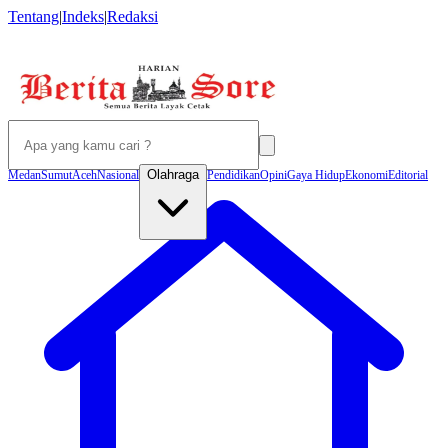
Tentang
|
Indeks
|
Redaksi
Olahraga
Medan
Sumut
Aceh
Nasional
Pendidikan
Opini
Gaya Hidup
Ekonomi
Editorial