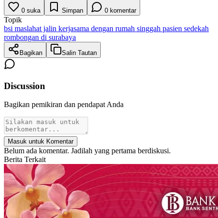
0
suka
Simpan
0
komentar
Topik
bsi maslahat jalin kerjasama dengan rumah singgah pasien sedekah
rombongan di surabaya
Bagikan
Salin Tautan
Discussion
Bagikan pemikiran dan pendapat Anda
Masuk untuk Komentar
Belum ada komentar. Jadilah yang pertama berdiskusi.
Berita Terkait