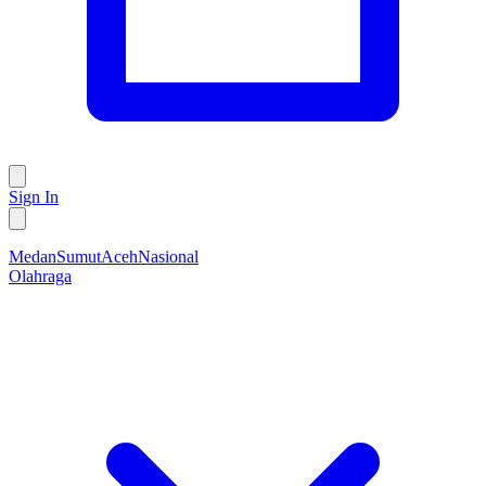
Sign In
Medan
Sumut
Aceh
Nasional
Olahraga