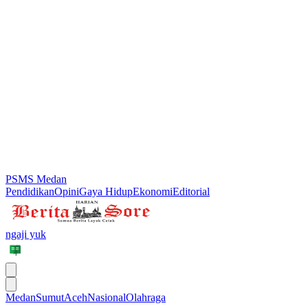
PSMS Medan
Pendidikan
Opini
Gaya Hidup
Ekonomi
Editorial
ngaji yuk
Medan
Sumut
Aceh
Nasional
Olahraga