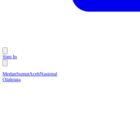
Sign In
Medan
Sumut
Aceh
Nasional
Olahraga