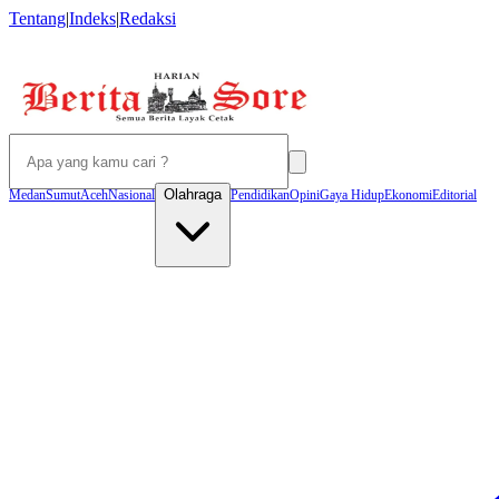
Tentang
|
Indeks
|
Redaksi
Olahraga
Medan
Sumut
Aceh
Nasional
Pendidikan
Opini
Gaya Hidup
Ekonomi
Editorial