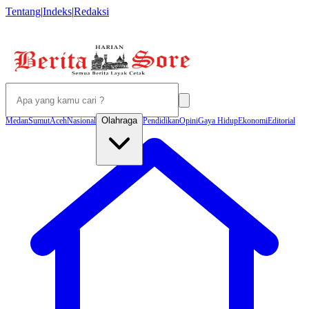
Tentang
|
Indeks
|
Redaksi
Olahraga
Medan
Sumut
Aceh
Nasional
Pendidikan
Opini
Gaya Hidup
Ekonomi
Editorial