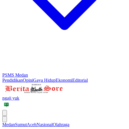
PSMS Medan
Pendidikan
Opini
Gaya Hidup
Ekonomi
Editorial
ngaji yuk
Medan
Sumut
Aceh
Nasional
Olahraga