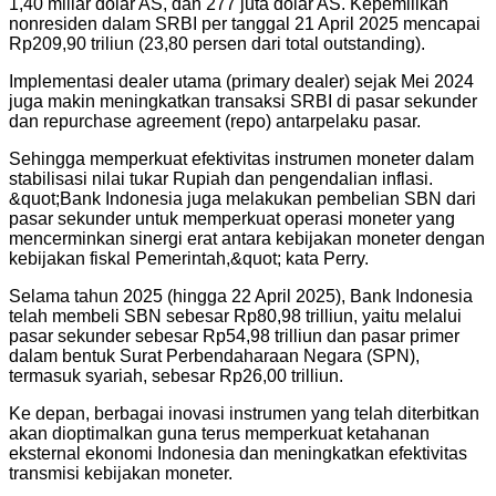
1,40 miliar dolar AS, dan 277 juta dolar AS. Kepemilikan
nonresiden dalam SRBI per tanggal 21 April 2025 mencapai
Rp209,90 triliun (23,80 persen dari total outstanding).
Implementasi dealer utama (primary dealer) sejak Mei 2024
juga makin meningkatkan transaksi SRBI di pasar sekunder
dan repurchase agreement (repo) antarpelaku pasar.
Sehingga memperkuat efektivitas instrumen moneter dalam
stabilisasi nilai tukar Rupiah dan pengendalian inflasi.
&quot;Bank Indonesia juga melakukan pembelian SBN dari
pasar sekunder untuk memperkuat operasi moneter yang
mencerminkan sinergi erat antara kebijakan moneter dengan
kebijakan fiskal Pemerintah,&quot; kata Perry.
Selama tahun 2025 (hingga 22 April 2025), Bank Indonesia
telah membeli SBN sebesar Rp80,98 trilliun, yaitu melalui
pasar sekunder sebesar Rp54,98 trilliun dan pasar primer
dalam bentuk Surat Perbendaharaan Negara (SPN),
termasuk syariah, sebesar Rp26,00 trilliun.
Ke depan, berbagai inovasi instrumen yang telah diterbitkan
akan dioptimalkan guna terus memperkuat ketahanan
eksternal ekonomi Indonesia dan meningkatkan efektivitas
transmisi kebijakan moneter.