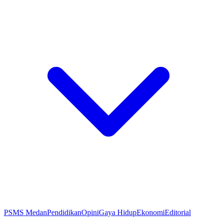
PSMS Medan
Pendidikan
Opini
Gaya Hidup
Ekonomi
Editorial