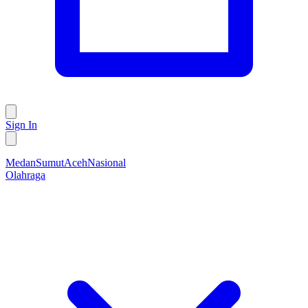
Sign In
Medan
Sumut
Aceh
Nasional
Olahraga