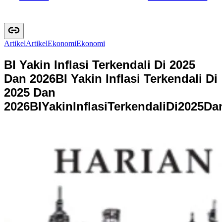
Artikel
A
r
t
i
k
e
l
Ekonomi
E
k
o
n
o
m
i
BI Yakin Inflasi Terkendali Di 2025
Dan 2026
BI Yakin Inflasi Terkendali Di
2025 Dan
2026
B
I
Y
a
k
i
n
I
n
f
l
a
s
i
T
e
r
k
e
n
d
a
l
i
D
i
2
0
2
5
D
a