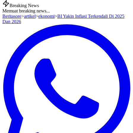
Breaking News
Memuat breaking news...
Beritasore
>
artikel
>
ekonomi
>
BI Yakin Inflasi Terkendali Di 2025
Dan 2026