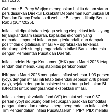
dan 2026.
Gubernur BI Perry Warjiyo menegaskan hal itu dalam siaran
pers disiarkan Direktur Eksekutif Departemen Komunikasi BI
Ramdan Denny Prakoso di website BI seperti dikutip Berita
Rabu (30/4/2025).
Inflasi inti diprakirakan terjaga seiring ekspektasi inflasi yang
terjangkar dalam sasaran, kapasitas ekonomi yang
memadai, imported inflation yang terkendali, dan dampak
positif dari digitalisasi. Inflasi VF diprakirakan terkendali
didukung oleh sinergi pengendalian inflasi Bank Indonesia
dengan Pemerintah Pusat dan Daerah.
Inflasi Indeks Harga Konsumen (IHK) pada Maret 2025 tetap
rendah dan mendukung stabilitas perekonomian.
IHK pada Maret 2025 mengalami inflasi sebesar 1,03 persen
(yoy), dengan inflasi inti tetap terkendali sebesar 2,48 persen
(yoy), sejalan dengan konsistensi suku bunga kebijakan BI
(BI-Rate) untuk mengarahkan ekspektasi inflasi.
Inflasi kelompok volatile food (VF) tercatat sebesar 0,37
persen (yoy) didukung oleh kecukupan pasokan komoditas
pangan utama dan eratnya sinergi pengendalian inflasi oleh
Tim Pengendalian Inflasi Pusat/Daerah (TPIP/TPID) melalui