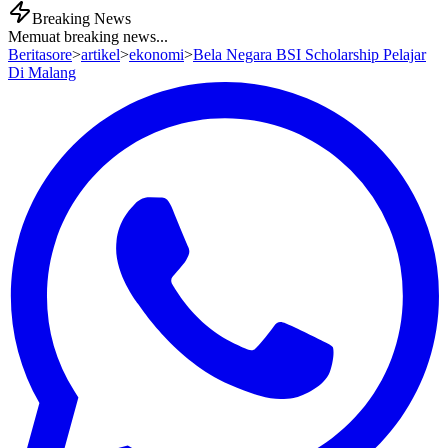
Breaking News
Memuat breaking news...
Beritasore
>
artikel
>
ekonomi
>
Bela Negara BSI Scholarship Pelajar
Di Malang