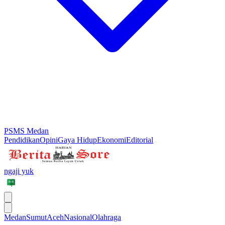
PSMS Medan
Pendidikan
Opini
Gaya Hidup
Ekonomi
Editorial
ngaji yuk
Medan
Sumut
Aceh
Nasional
Olahraga