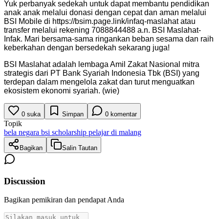
Yuk perbanyak sedekah untuk dapat membantu pendidikan
anak anak melalui donasi dengan cepat dan aman melalui
BSI Mobile di https://bsim.page.link/infaq-maslahat atau
transfer melalui rekening 7088844488 a.n. BSI Maslahat-
Infak. Mari bersama-sama ringankan beban sesama dan raih
keberkahan dengan bersedekah sekarang juga!
BSI Maslahat adalah lembaga Amil Zakat Nasional mitra
strategis dari PT Bank Syariah Indonesia Tbk (BSI) yang
terdepan dalam mengelola zakat dan turut menguatkan
ekosistem ekonomi syariah. (wie)
0
suka
Simpan
0
komentar
Topik
bela negara bsi scholarship pelajar di malang
Bagikan
Salin Tautan
Discussion
Bagikan pemikiran dan pendapat Anda