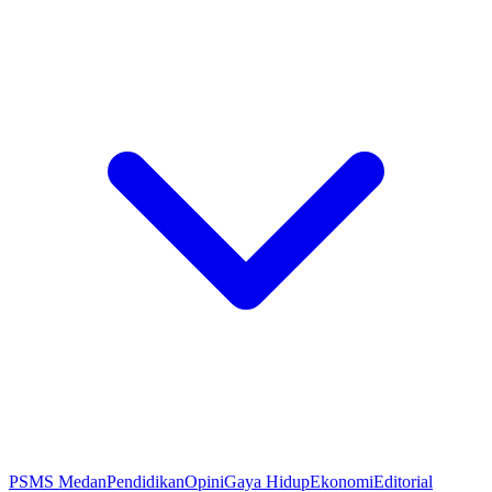
PSMS Medan
Pendidikan
Opini
Gaya Hidup
Ekonomi
Editorial