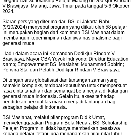
Negara BSI Scholarship Pelajar Malang di Dodikjur Rindam
V Brawijaya, Malang, Jawa Timur pada tanggal 5-6 Oktober
2024.
Siaran pers yang diterima dari BSI di Jakarta Rabu
(9/10/2024) menyebut program yang diikuti oleh 58 pelajar
ini merupakan bagian dari komitmen BSI Maslahat dalam
membangun kepemimpinan dan jiwa nasionalisme bagi
generasi muda.
Hadir dalam acara ini Komandan Dodikjur Rindam V
Brawijaya, Mayor CBA Yoyok Indriyono; Direktur Education
&amp; Empowerment BSI Maslahat, Muhammad Sobirin;
Perwira Staf dan Pelatih Dodikjur Rindam V Brawijaya.
Di tengah arus globalisasi dan tantangan zaman yang
semakin kompleks, terdapat kebutuhan untuk memperkuat
rasa cinta tanah air dan semangat bela negara di kalangan
generasi muda Indonesia. Selain itu, akses terhadap
pendidikan berkualitas masih menjadi tantangan bagi
sebagian pelajar di Indonesia.
BSI Maslahat, melalui pilar program Didik Umat,
menyelenggarakan Program Bela Negara BSI Scholarship
Pelajar. Program ini tidak hanya memberikan beasiswa
kepada pelajar, tetapi juga menanamkan nilai-nilai luhur