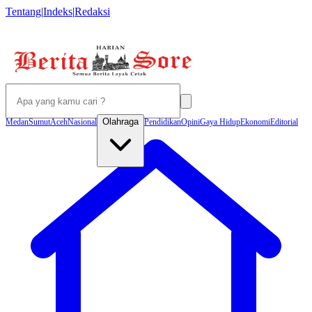
Tentang
|
Indeks
|
Redaksi
Olahraga
Medan
Sumut
Aceh
Nasional
Pendidikan
Opini
Gaya Hidup
Ekonomi
Editorial