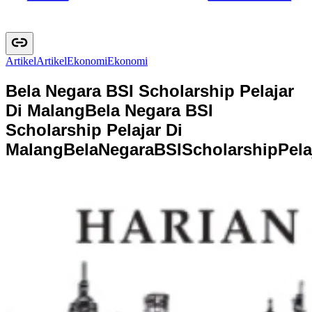
Artikel
A
r
t
i
k
e
l
Ekonomi
E
k
o
n
o
m
i
Bela Negara BSI Scholarship Pelajar
Di Malang
Bela Negara BSI
Scholarship Pelajar Di
Malang
B
e
l
a
N
e
g
a
r
a
B
S
I
S
c
h
o
l
a
r
s
h
i
p
P
e
l
a