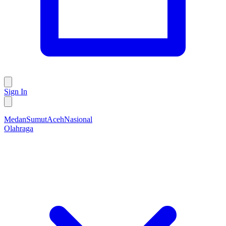
Sign In
Medan
Sumut
Aceh
Nasional
Olahraga