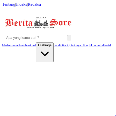
Tentang
|
Indeks
|
Redaksi
Olahraga
Medan
Sumut
Aceh
Nasional
Pendidikan
Opini
Gaya Hidup
Ekonomi
Editorial