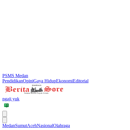
PSMS Medan
Pendidikan
Opini
Gaya Hidup
Ekonomi
Editorial
ngaji yuk
Medan
Sumut
Aceh
Nasional
Olahraga