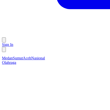
Sign In
Medan
Sumut
Aceh
Nasional
Olahraga