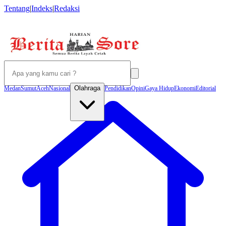
Tentang
|
Indeks
|
Redaksi
Olahraga
Medan
Sumut
Aceh
Nasional
Pendidikan
Opini
Gaya Hidup
Ekonomi
Editorial