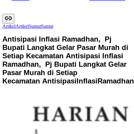
Artikel
A
r
t
i
k
e
l
Sumut
S
u
m
u
t
Antisipasi Inflasi Ramadhan, Pj
Bupati Langkat Gelar Pasar Murah di
Setiap Kecamatan
Antisipasi Inflasi
Ramadhan, Pj Bupati Langkat Gelar
Pasar Murah di Setiap
Kecamatan
A
n
t
i
s
i
p
a
s
i
I
n
f
l
a
s
i
R
a
m
a
d
h
a
n