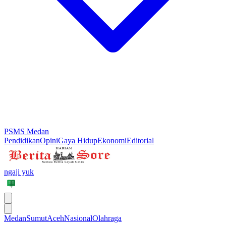
PSMS Medan
Pendidikan
Opini
Gaya Hidup
Ekonomi
Editorial
ngaji yuk
Medan
Sumut
Aceh
Nasional
Olahraga