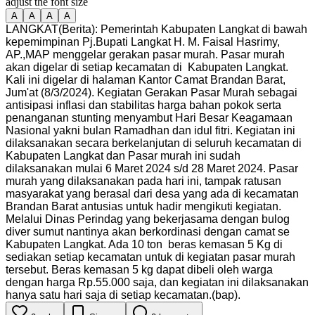
adjust the font size
A
A
A
A
LANGKAT(Berita): Pemerintah Kabupaten Langkat di bawah
kepemimpinan Pj.Bupati Langkat H. M. Faisal Hasrimy,
AP.,MAP menggelar gerakan pasar murah. Pasar murah
akan digelar di setiap kecamatan di Kabupaten Langkat.
Kali ini digelar di halaman Kantor Camat Brandan Barat,
Jum'at (8/3/2024). Kegiatan Gerakan Pasar Murah sebagai
antisipasi inflasi dan stabilitas harga bahan pokok serta
penanganan stunting menyambut Hari Besar Keagamaan
Nasional yakni bulan Ramadhan dan idul fitri. Kegiatan ini
dilaksanakan secara berkelanjutan di seluruh kecamatan di
Kabupaten Langkat dan Pasar murah ini sudah
dilaksanakan mulai 6 Maret 2024 s/d 28 Maret 2024. Pasar
murah yang dilaksanakan pada hari ini, tampak ratusan
masyarakat yang berasal dari desa yang ada di kecamatan
Brandan Barat antusias untuk hadir mengikuti kegiatan.
Melalui Dinas Perindag yang bekerjasama dengan bulog
diver sumut nantinya akan berkordinasi dengan camat se
Kabupaten Langkat. Ada 10 ton beras kemasan 5 Kg di
sediakan setiap kecamatan untuk di kegiatan pasar murah
tersebut. Beras kemasan 5 kg dapat dibeli oleh warga
dengan harga Rp.55.000 saja, dan kegiatan ini dilaksanakan
hanya satu hari saja di setiap kecamatan.(bap).