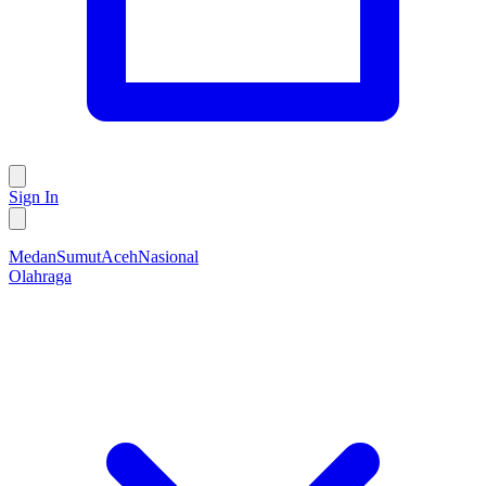
Sign In
Medan
Sumut
Aceh
Nasional
Olahraga