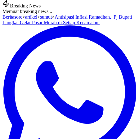
Breaking News
Memuat breaking news...
Beritasore
>
artikel
>
sumut
>
Antisipasi Inflasi Ramadhan, Pj Bupati
Langkat Gelar Pasar Murah di Setiap Kecamatan