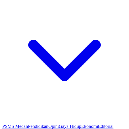
PSMS Medan
Pendidikan
Opini
Gaya Hidup
Ekonomi
Editorial