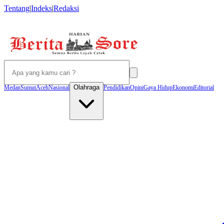
Tentang
|
Indeks
|
Redaksi
Olahraga
Medan
Sumut
Aceh
Nasional
Pendidikan
Opini
Gaya Hidup
Ekonomi
Editorial