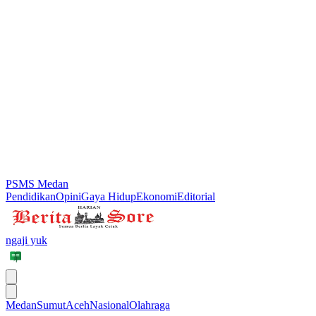
PSMS Medan
Pendidikan
Opini
Gaya Hidup
Ekonomi
Editorial
ngaji yuk
Medan
Sumut
Aceh
Nasional
Olahraga