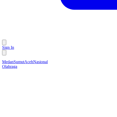
Sign In
Medan
Sumut
Aceh
Nasional
Olahraga