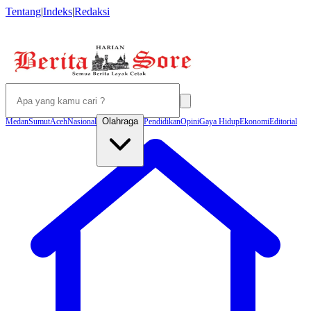
Tentang
|
Indeks
|
Redaksi
Olahraga
Medan
Sumut
Aceh
Nasional
Pendidikan
Opini
Gaya Hidup
Ekonomi
Editorial