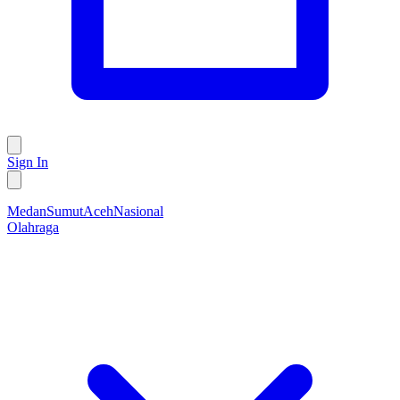
Sign In
Medan
Sumut
Aceh
Nasional
Olahraga