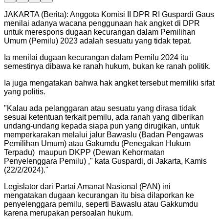
JAKARTA (Berita): Anggota Komisi II DPR RI Guspardi Gaus
menilai adanya wacana penggunaan hak angket di DPR
untuk merespons dugaan kecurangan dalam Pemilihan
Umum (Pemilu) 2023 adalah sesuatu yang tidak tepat.
Ia menilai dugaan kecurangan dalam Pemilu 2024 itu
semestinya dibawa ke ranah hukum, bukan ke ranah politik.
Ia juga mengatakan bahwa hak angket tersebut memiliki sifat
yang politis.
"
Kalau ada pelanggaran atau sesuatu yang dirasa tidak
sesuai ketentuan terkait pemilu, ada ranah yang diberikan
undang-undang kepada siapa pun yang dirugikan, untuk
memperkarakan melalui jalur Bawaslu (Badan Pengawas
Pemilihan Umum) atau Gakumdu (Penegakan Hukum
Terpadu) maupun DKPP (Dewan Kehormatan
Penyelenggara Pemilu) ," kata Guspardi, di Jakarta, Kamis
(22/2/2024).
"
Legislator dari Partai Amanat Nasional (PAN) ini
mengatakan dugaan kecurangan itu bisa dilaporkan ke
penyelenggara pemilu, seperti Bawaslu atau Gakkumdu
karena merupakan persoalan hukum.