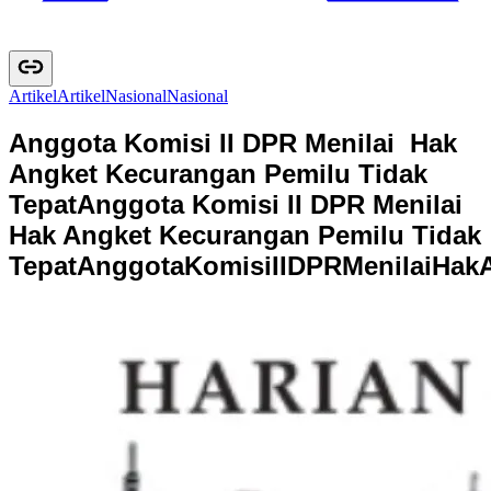
Artikel
A
r
t
i
k
e
l
Nasional
N
a
s
i
o
n
a
l
Anggota Komisi II DPR Menilai Hak
Angket Kecurangan Pemilu Tidak
Tepat
Anggota Komisi II DPR Menilai
Hak Angket Kecurangan Pemilu Tidak
Tepat
A
n
g
g
o
t
a
K
o
m
i
s
i
I
I
D
P
R
M
e
n
i
l
a
i
H
a
k