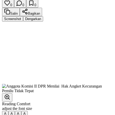
0
0
0
Salin
Bagikan
Screenshot
Dengarkan
Reading Comfort
adjust the font size
A
A
A
A