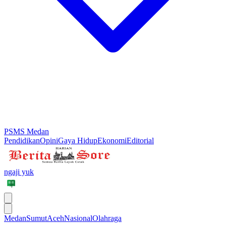
PSMS Medan
Pendidikan
Opini
Gaya Hidup
Ekonomi
Editorial
ngaji yuk
Medan
Sumut
Aceh
Nasional
Olahraga