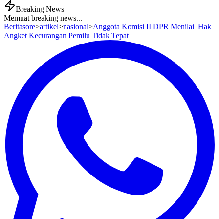
Breaking News
Memuat breaking news...
Beritasore
>
artikel
>
nasional
>
Anggota Komisi II DPR Menilai Hak
Angket Kecurangan Pemilu Tidak Tepat