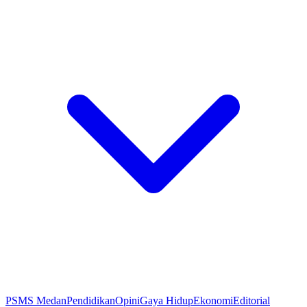
PSMS Medan
Pendidikan
Opini
Gaya Hidup
Ekonomi
Editorial