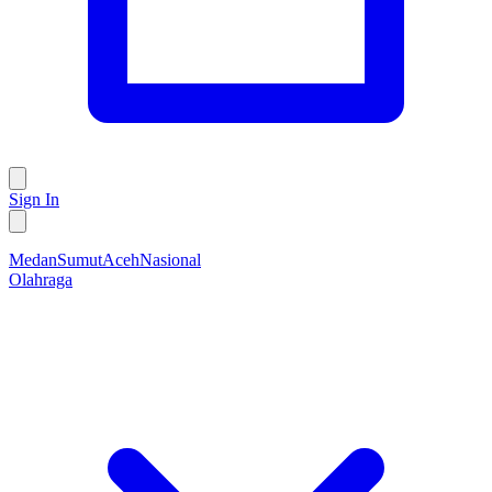
Sign In
Medan
Sumut
Aceh
Nasional
Olahraga