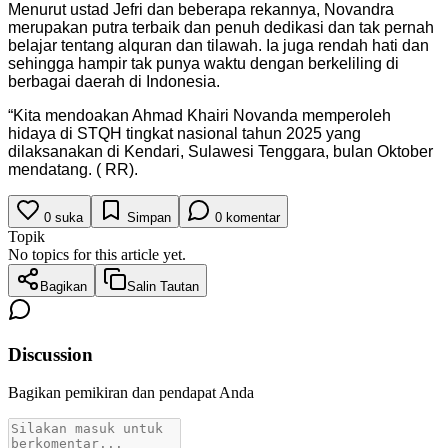
Menurut ustad Jefri dan beberapa rekannya, Novandra
merupakan putra terbaik dan penuh dedikasi dan tak pernah
belajar tentang alquran dan tilawah. Ia juga rendah hati dan
sehingga hampir tak punya waktu dengan berkeliling di
berbagai daerah di Indonesia.
“Kita mendoakan Ahmad Khairi Novanda memperoleh
hidaya di STQH tingkat nasional tahun 2025 yang
dilaksanakan di Kendari, Sulawesi Tenggara, bulan Oktober
mendatang. ( RR).
0
suka
Simpan
0
komentar
Topik
No topics for this article yet.
Bagikan
Salin Tautan
Discussion
Bagikan pemikiran dan pendapat Anda