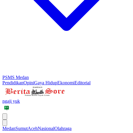
PSMS Medan
Pendidikan
Opini
Gaya Hidup
Ekonomi
Editorial
ngaji yuk
Medan
Sumut
Aceh
Nasional
Olahraga