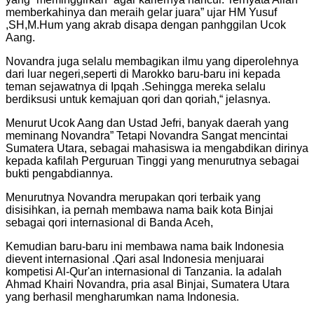
memberkahinya dan meraih gelar juara” ujar HM Yusuf
,SH,M.Hum yang akrab disapa dengan panhggilan Ucok
Aang.
Novandra juga selalu membagikan ilmu yang diperolehnya
dari luar negeri,seperti di Marokko baru-baru ini kepada
teman sejawatnya di Ipqah .Sehingga mereka selalu
berdiksusi untuk kemajuan qori dan qoriah,“ jelasnya.
Menurut Ucok Aang dan Ustad Jefri, banyak daerah yang
meminang Novandra” Tetapi Novandra Sangat mencintai
Sumatera Utara, sebagai mahasiswa ia mengabdikan dirinya
kepada kafilah Perguruan Tinggi yang menurutnya sebagai
bukti pengabdiannya.
Menurutnya Novandra merupakan qori terbaik yang
disisihkan, ia pernah membawa nama baik kota Binjai
sebagai qori internasional di Banda Aceh,
Kemudian baru-baru ini membawa nama baik Indonesia
dievent internasional .Qari asal Indonesia menjuarai
kompetisi Al-Qur'an internasional di Tanzania. Ia adalah
Ahmad Khairi Novandra, pria asal Binjai, Sumatera Utara
yang berhasil mengharumkan nama Indonesia.