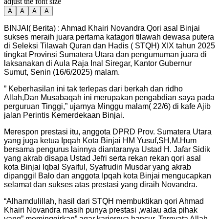
adjust the font size
A
A
A
A
BINJAI( Berita) : Ahmad Khairi Novandra Qori asal Binjai
sukses meraih juara pertama katagori tilawah dewasa putera
di Seleksi Tilawah Quran dan Hadis ( STQH) XIX tahun 2025
tingkat Provinsi Sumatera Utara dan pengumuman juara di
laksanakan di Aula Raja Inal Siregar, Kantor Gubernur
Sumut, Senin (16/6/2025) malam.
” Keberhasilan ini tak terlepas dari berkah dan ridho
Allah,Dan Musabaqah ini merupakan pengabdian saya pada
perguruan Tinggi,” ujarnya Minggu malam( 22/6) di kafe Ajib
jalan Perintis Kemerdekaan Binjai.
Merespon prestasi itu, anggota DPRD Prov. Sumatera Utara
yang juga ketua Ipqah Kota Binjai HM Yusuf,SH,M.Hum
bersama pengurus lainnya diantaranya Ustad H. Jafar Sidik
yang akrab disapa Ustad Jefri serta rekan rekan qori asal
kota Binjai Iqbal Syaiful, Syafrudin Musdar yang akrab
dipanggil Balo dan anggota Ipqah kota Binjai mengucapkan
selamat dan sukses atas prestasi yang diraih Novandra.
“Alhamdulillah, hasil dari STQH membuktikan qori Ahmad
Khairi Novandra masih punya prestasi ,walau ada pihak
yang” meminggirkan” agar kariernya hancur. Ternyata Allah