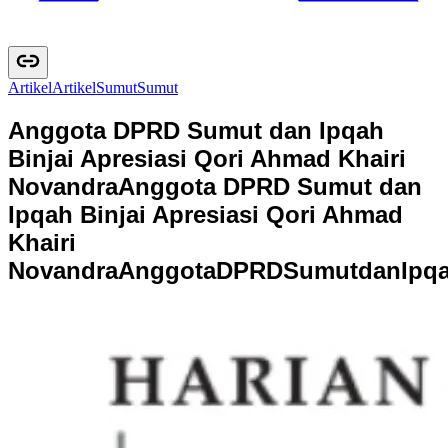
Artikel
A
r
t
i
k
e
l
Sumut
S
u
m
u
t
Anggota DPRD Sumut dan Ipqah
Binjai Apresiasi Qori Ahmad Khairi
Novandra
Anggota DPRD Sumut dan
Ipqah Binjai Apresiasi Qori Ahmad
Khairi
Novandra
A
n
g
g
o
t
a
D
P
R
D
S
u
m
u
t
d
a
n
I
p
q