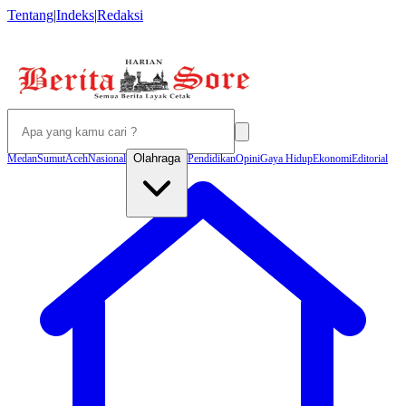
Tentang
|
Indeks
|
Redaksi
Olahraga
Medan
Sumut
Aceh
Nasional
Pendidikan
Opini
Gaya Hidup
Ekonomi
Editorial