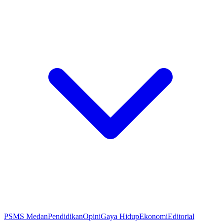
PSMS Medan
Pendidikan
Opini
Gaya Hidup
Ekonomi
Editorial