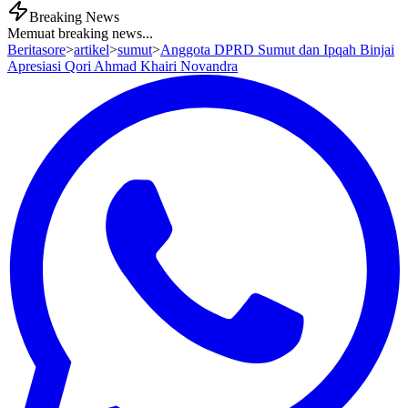
Breaking News
Memuat breaking news...
Beritasore
>
artikel
>
sumut
>
Anggota DPRD Sumut dan Ipqah Binjai
Apresiasi Qori Ahmad Khairi Novandra