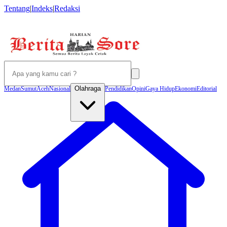
Tentang
|
Indeks
|
Redaksi
Olahraga
Medan
Sumut
Aceh
Nasional
Pendidikan
Opini
Gaya Hidup
Ekonomi
Editorial