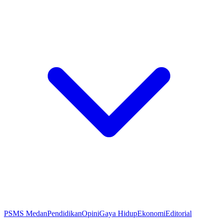
PSMS Medan
Pendidikan
Opini
Gaya Hidup
Ekonomi
Editorial