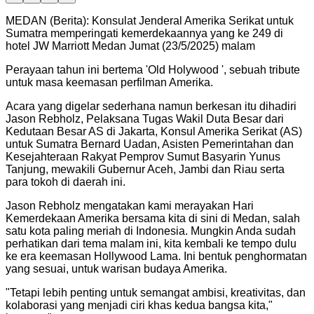
MEDAN (Berita): Konsulat Jenderal Amerika Serikat untuk
Sumatra memperingati kemerdekaannya yang ke 249 di
hotel JW Marriott Medan Jumat (23/5/2025) malam
Perayaan tahun ini bertema 'Old Holywood ', sebuah tribute
untuk masa keemasan perfilman Amerika.
Acara yang digelar sederhana namun berkesan itu dihadiri
Jason Rebholz, Pelaksana Tugas Wakil Duta Besar dari
Kedutaan Besar AS di Jakarta, Konsul Amerika Serikat (AS)
untuk Sumatra Bernard Uadan, Asisten Pemerintahan dan
Kesejahteraan Rakyat Pemprov Sumut Basyarin Yunus
Tanjung, mewakili Gubernur Aceh, Jambi dan Riau serta
para tokoh di daerah ini.
Jason Rebholz mengatakan kami merayakan Hari
Kemerdekaan Amerika bersama kita di sini di Medan, salah
satu kota paling meriah di Indonesia. Mungkin Anda sudah
perhatikan dari tema malam ini, kita kembali ke tempo dulu
ke era keemasan Hollywood Lama. Ini bentuk penghormatan
yang sesuai, untuk warisan budaya Amerika.
"
Tetapi lebih penting untuk semangat ambisi, kreativitas, dan
kolaborasi yang menjadi ciri khas kedua bangsa kita,"