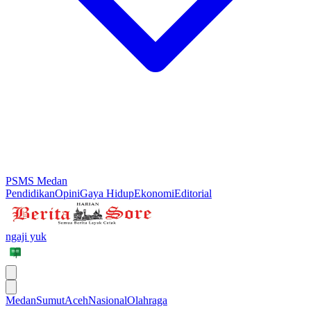
PSMS Medan
Pendidikan
Opini
Gaya Hidup
Ekonomi
Editorial
ngaji yuk
Medan
Sumut
Aceh
Nasional
Olahraga