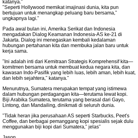
katanya.
"
"
Seperti Hollywood memikat imajinasi dunia, kita pun
bertujuan untuk menangkap peluang baru bersama,"
ungkapnya lagi.
"
Pada awal bulan ini, Amerika Serikat dan Indonesia
mengadakan Dialog Keamanan Indonesia-AS ke-21 di
Jakarta. Dialog ini menegaskan kembali kedalaman
hubungan pertahanan kita dan membuka jalan baru untuk
kerja sama.
"
Ini adalah inti dari Kemitraan Strategis Komprehensif kita—
komitmen bersama untuk membuat kedua negara kita, dan
kawasan Indo-Pasifik yang lebih luas, lebih aman, lebih kuat,
dan lebih sejahtera," katanya.
"
Menurutnya, Sumatera merupakan tempat yang istimewa
dalam hubungan perdagangan kita—terutama lewat kopi.
Biji Arabika Sumatera, terutama yang berasal dari Gayo,
Lintong, dan Mandailing, dinikmati di seluruh dunia.
"
Tidak heran jika perusahaan AS seperti Starbucks, Peet's
Coffee, dan berbagai pemanggang kopi spesialis sejak dulu
menggunakan biji kopi dari Sumatera," jelas
"
Jason.