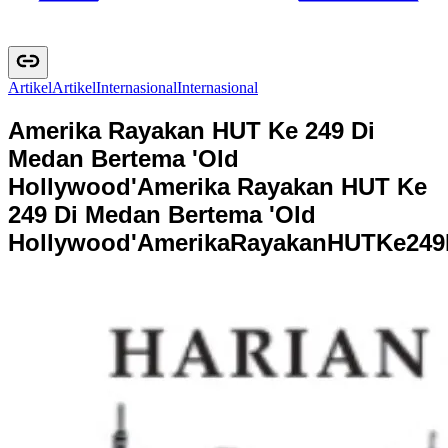
Artikel
A
r
t
i
k
e
l
Internasional
I
n
t
e
r
n
a
s
i
o
n
a
l
Amerika Rayakan HUT Ke 249 Di
Medan Bertema 'Old
Hollywood'
Amerika Rayakan HUT Ke
249 Di Medan Bertema 'Old
Hollywood'
A
m
e
r
i
k
a
R
a
y
a
k
a
n
H
U
T
K
e
2
4
9