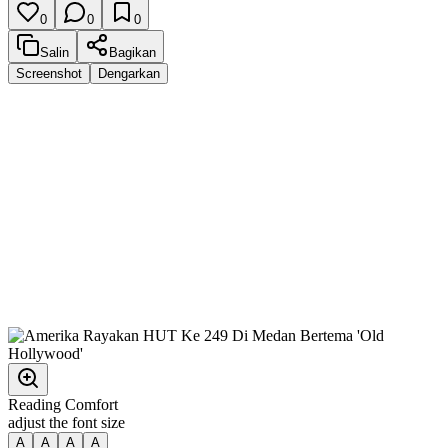
0
0
0
Salin
Bagikan
Screenshot
Dengarkan
Reading Comfort
adjust the font size
A
A
A
A