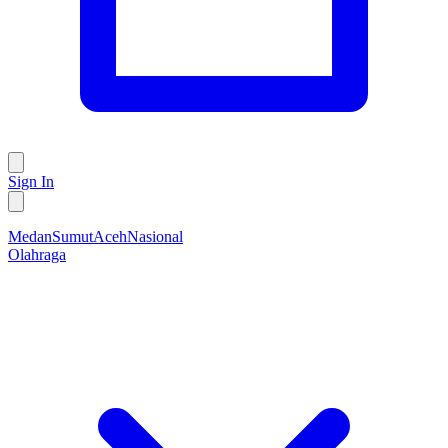
Sign In
Medan
Sumut
Aceh
Nasional
Olahraga