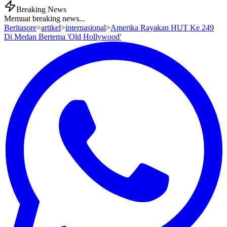
Breaking News
Memuat breaking news...
Beritasore
>
artikel
>
internasional
>
Amerika Rayakan HUT Ke 249
Di Medan Bertema 'Old Hollywood'