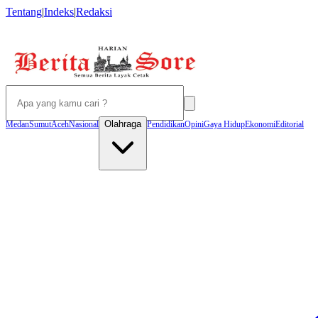
Tentang
|
Indeks
|
Redaksi
Olahraga
Medan
Sumut
Aceh
Nasional
Pendidikan
Opini
Gaya Hidup
Ekonomi
Editorial