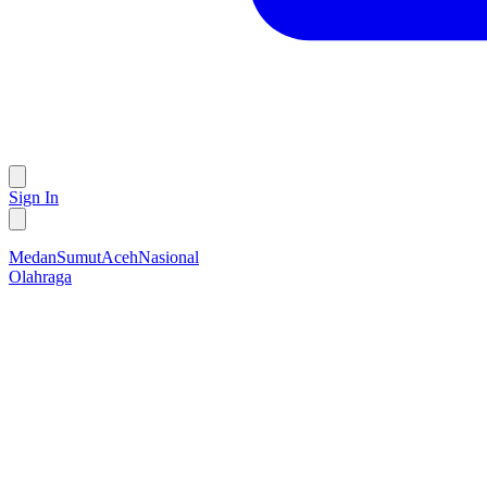
Sign In
Medan
Sumut
Aceh
Nasional
Olahraga