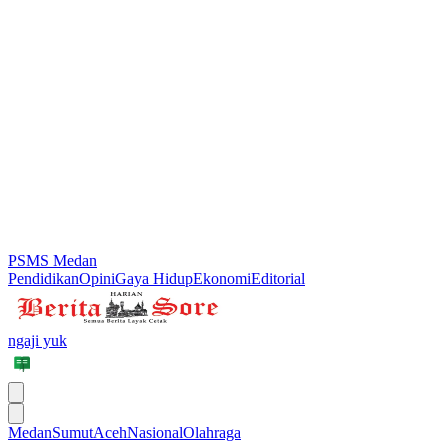
PSMS Medan
Pendidikan
Opini
Gaya Hidup
Ekonomi
Editorial
ngaji yuk
Medan
Sumut
Aceh
Nasional
Olahraga