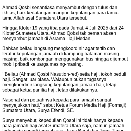
Ahmad Qosbi senantiasa menyambut dengan tulus dan
ikhlas, baik kedatangan maupun kepulangan para tamu-
tamu Allah asal Sumatera Utara tersebut.
Hingga Kloter 19 yang tiba pada Jumat, 4 Juli 2025 dari 24
Kloter Sumatera Utara, Ahmad Qobsi tak pernah absen
menyambut jamaah di Asrama Haji Medan.
Bahkan beliau langsung mengkoordinir agar tertib dan
teratur kepulangan jamaah di kampung halaman masing-
masing, baik rombongan menggunakan bus hingga dijemput
mobil pribadi keluarga masing-masing.
‘’Beliau (Ahmad Qosbi Nasution-red) setia haji, tokoh peduli
haji. Sangat luar biasa. Walaupun bukan tugasnya
mengkoordinir langsung kepulangan jamaah haji, tetapi
sebagai ketua panitia haji, tetap dilakukannya.
Nasehat dan petuahnya kepada para jamaah sangat
menyejukkan hati,’’ sebut Ketua Forum Media Haji (Formaji)
Sumatera Utara, Surya Efendi, SE.
Surya menyebut, kepedulian Qosbi ini tidak hanya kepada
para jamaah haji asal Sumatera Utara saja, namun jamaah
Indonesia seperti jamaah asal Jawa Barat dan Jawa Timur.