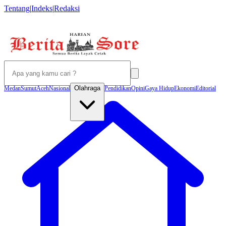
Tentang
|
Indeks
|
Redaksi
Olahraga
Medan
Sumut
Aceh
Nasional
Pendidikan
Opini
Gaya Hidup
Ekonomi
Editorial