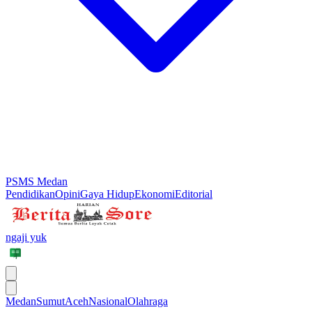
PSMS Medan
Pendidikan
Opini
Gaya Hidup
Ekonomi
Editorial
ngaji yuk
Medan
Sumut
Aceh
Nasional
Olahraga