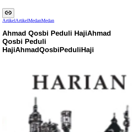
Artikel
A
r
t
i
k
e
l
Medan
M
e
d
a
n
Ahmad Qosbi Peduli Haji
Ahmad
Qosbi Peduli
Haji
A
h
m
a
d
Q
o
s
b
i
P
e
d
u
l
i
H
a
j
i