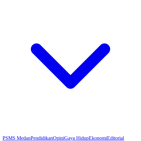
PSMS Medan
Pendidikan
Opini
Gaya Hidup
Ekonomi
Editorial