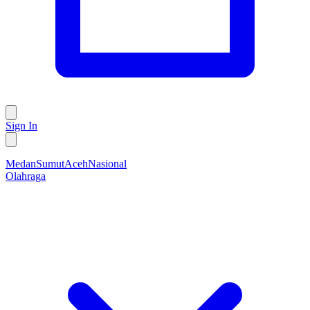
Sign In
Medan
Sumut
Aceh
Nasional
Olahraga