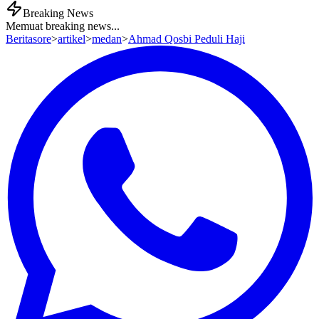
Breaking News
Memuat breaking news...
Beritasore
>
artikel
>
medan
>
Ahmad Qosbi Peduli Haji