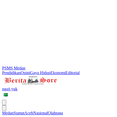
PSMS Medan
Pendidikan
Opini
Gaya Hidup
Ekonomi
Editorial
ngaji yuk
Medan
Sumut
Aceh
Nasional
Olahraga