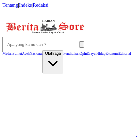
Tentang
|
Indeks
|
Redaksi
Olahraga
Medan
Sumut
Aceh
Nasional
Pendidikan
Opini
Gaya Hidup
Ekonomi
Editorial