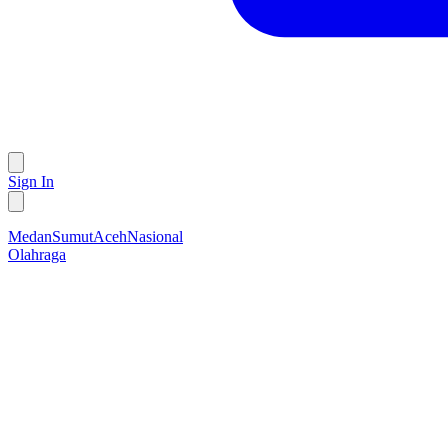
Sign In
Medan
Sumut
Aceh
Nasional
Olahraga