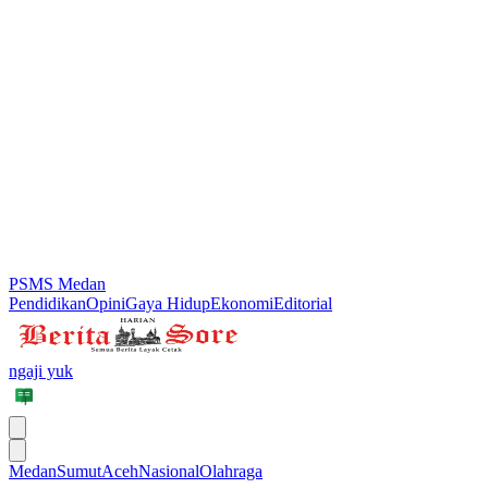
PSMS Medan
Pendidikan
Opini
Gaya Hidup
Ekonomi
Editorial
ngaji yuk
Medan
Sumut
Aceh
Nasional
Olahraga