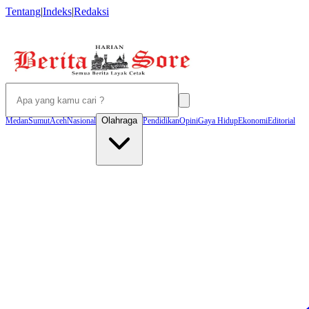
Tentang
|
Indeks
|
Redaksi
Olahraga
Medan
Sumut
Aceh
Nasional
Pendidikan
Opini
Gaya Hidup
Ekonomi
Editorial