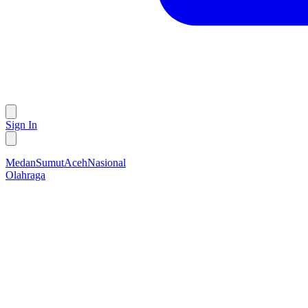
Sign In
Medan
Sumut
Aceh
Nasional
Olahraga