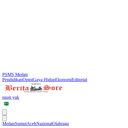
PSMS Medan
Pendidikan
Opini
Gaya Hidup
Ekonomi
Editorial
ngaji yuk
Medan
Sumut
Aceh
Nasional
Olahraga