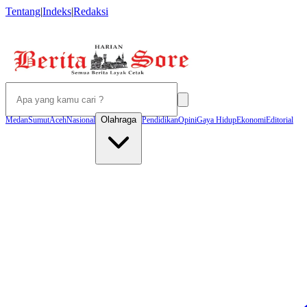
Tentang
|
Indeks
|
Redaksi
Olahraga
Medan
Sumut
Aceh
Nasional
Pendidikan
Opini
Gaya Hidup
Ekonomi
Editorial