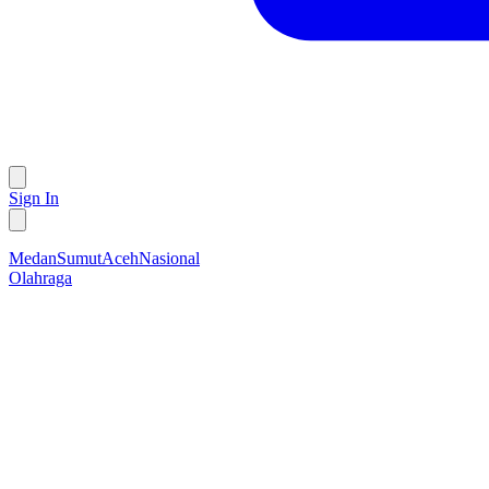
Sign In
Medan
Sumut
Aceh
Nasional
Olahraga