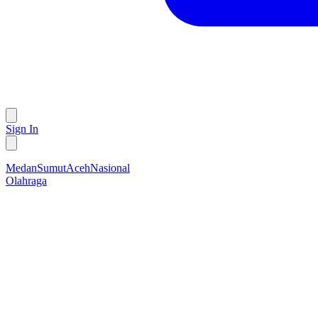
Sign In
Medan
Sumut
Aceh
Nasional
Olahraga