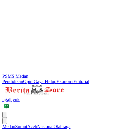
PSMS Medan
Pendidikan
Opini
Gaya Hidup
Ekonomi
Editorial
ngaji yuk
Medan
Sumut
Aceh
Nasional
Olahraga