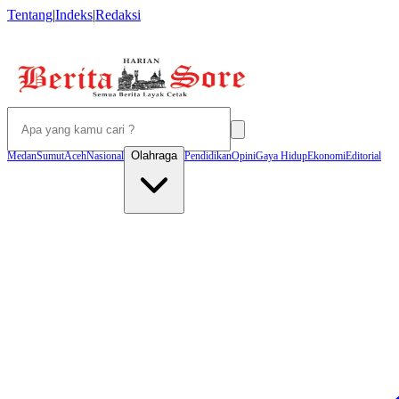
Tentang
|
Indeks
|
Redaksi
Olahraga
Medan
Sumut
Aceh
Nasional
Pendidikan
Opini
Gaya Hidup
Ekonomi
Editorial