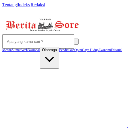
Tentang
|
Indeks
|
Redaksi
Olahraga
Medan
Sumut
Aceh
Nasional
Pendidikan
Opini
Gaya Hidup
Ekonomi
Editorial