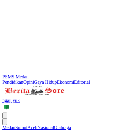
PSMS Medan
Pendidikan
Opini
Gaya Hidup
Ekonomi
Editorial
ngaji yuk
Medan
Sumut
Aceh
Nasional
Olahraga