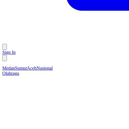
Sign In
Medan
Sumut
Aceh
Nasional
Olahraga