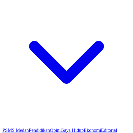
PSMS Medan
Pendidikan
Opini
Gaya Hidup
Ekonomi
Editorial