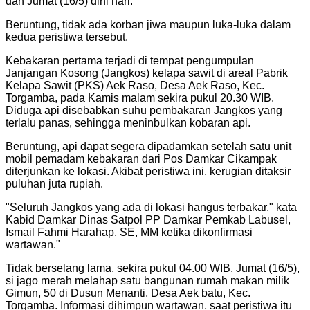
dan Jumat (16/5) dini hari.
Beruntung, tidak ada korban jiwa maupun luka-luka dalam
kedua peristiwa tersebut.
Kebakaran pertama terjadi di tempat pengumpulan
Janjangan Kosong (Jangkos) kelapa sawit di areal Pabrik
Kelapa Sawit (PKS) Aek Raso, Desa Aek Raso, Kec.
Torgamba, pada Kamis malam sekira pukul 20.30 WIB.
Diduga api disebabkan suhu pembakaran Jangkos yang
terlalu panas, sehingga meninbulkan kobaran api.
Beruntung, api dapat segera dipadamkan setelah satu unit
mobil pemadam kebakaran dari Pos Damkar Cikampak
diterjunkan ke lokasi. Akibat peristiwa ini, kerugian ditaksir
puluhan juta rupiah.
"
Seluruh Jangkos yang ada di lokasi hangus terbakar," kata
Kabid Damkar Dinas Satpol PP Damkar Pemkab Labusel,
Ismail Fahmi Harahap, SE, MM ketika dikonfirmasi
wartawan.
"
Tidak berselang lama, sekira pukul 04.00 WIB, Jumat (16/5),
si jago merah melahap satu bangunan rumah makan milik
Gimun, 50 di Dusun Menanti, Desa Aek batu, Kec.
Torgamba. Informasi dihimpun wartawan, saat peristiwa itu