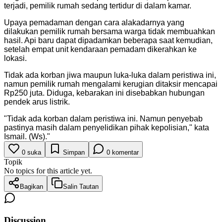
terjadi, pemilik rumah sedang tertidur di dalam kamar.
Upaya pemadaman dengan cara alakadarnya yang
dilakukan pemilik rumah bersama warga tidak membuahkan
hasil. Api baru dapat dipadamkan beberapa saat kemudian,
setelah empat unit kendaraan pemadam dikerahkan ke
lokasi.
Tidak ada korban jiwa maupun luka-luka dalam peristiwa ini,
namun pemilik rumah mengalami kerugian ditaksir mencapai
Rp250 juta. Diduga, kebarakan ini disebabkan hubungan
pendek arus listrik.
"
Tidak ada korban dalam peristiwa ini. Namun penyebab
pastinya masih dalam penyelidikan pihak kepolisian," kata
Ismail. (Ws).
"
0
suka
Simpan
0
komentar
Topik
No topics for this article yet.
Bagikan
Salin Tautan
Discussion