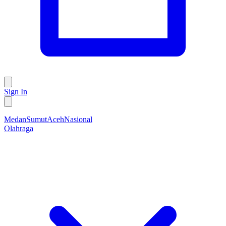
Sign In
Medan
Sumut
Aceh
Nasional
Olahraga