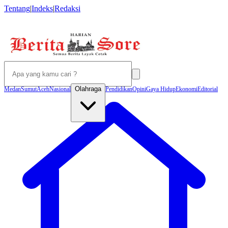
Tentang
|
Indeks
|
Redaksi
Olahraga
Medan
Sumut
Aceh
Nasional
Pendidikan
Opini
Gaya Hidup
Ekonomi
Editorial