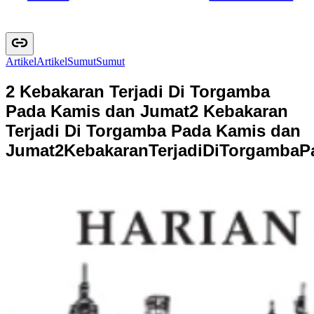
Artikel
A
r
t
i
k
e
l
Sumut
S
u
m
u
t
2 Kebakaran Terjadi Di Torgamba
Pada Kamis dan Jumat
2 Kebakaran
Terjadi Di Torgamba Pada Kamis dan
Jumat
2
K
e
b
a
k
a
r
a
n
T
e
r
j
a
d
i
D
i
T
o
r
g
a
m
b
a
P