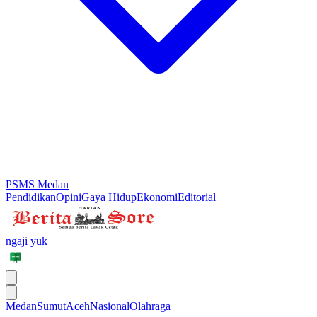
PSMS Medan
Pendidikan
Opini
Gaya Hidup
Ekonomi
Editorial
ngaji yuk
Medan
Sumut
Aceh
Nasional
Olahraga