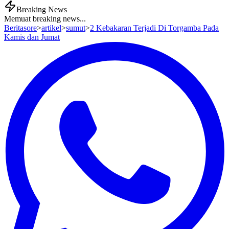
Breaking News
Memuat breaking news...
Beritasore
>
artikel
>
sumut
>
2 Kebakaran Terjadi Di Torgamba Pada
Kamis dan Jumat