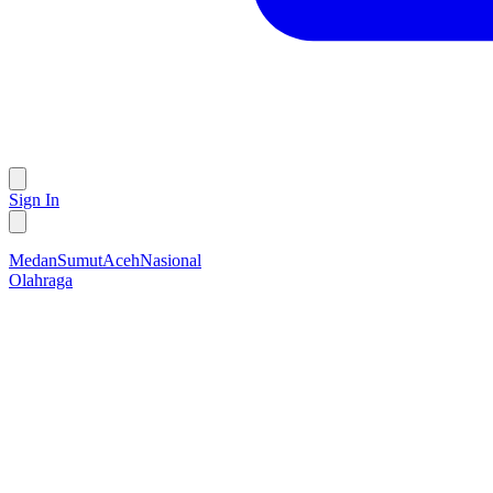
Sign In
Medan
Sumut
Aceh
Nasional
Olahraga