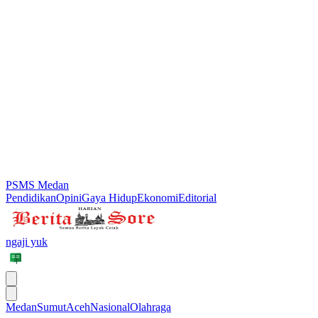
PSMS Medan
Pendidikan
Opini
Gaya Hidup
Ekonomi
Editorial
ngaji yuk
Medan
Sumut
Aceh
Nasional
Olahraga