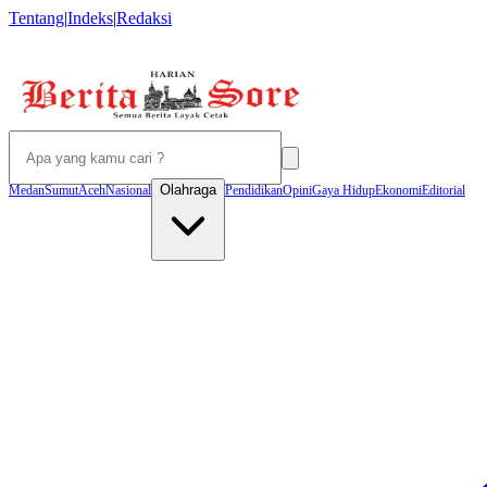
Tentang
|
Indeks
|
Redaksi
Olahraga
Medan
Sumut
Aceh
Nasional
Pendidikan
Opini
Gaya Hidup
Ekonomi
Editorial